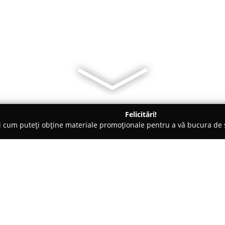
Felicitări!
ți cum puteți obține materiale promoționale pentru a vă bucura d
uri - Iaşi
Pensiunea-Restaurant Iriss
Despre companie: