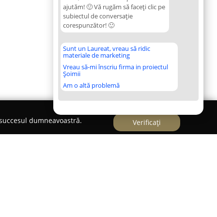
ajutăm! 🙂 Vă rugăm să faceți clic pe
subiectul de conversație
corespunzător! 🙂
Sunt un Laureat, vreau să ridic
materiale de marketing
Vreau să-mi înscriu firma in proiectul
Șoimii
Am o altă problemă
e succesul dumneavoastră.
Verificați