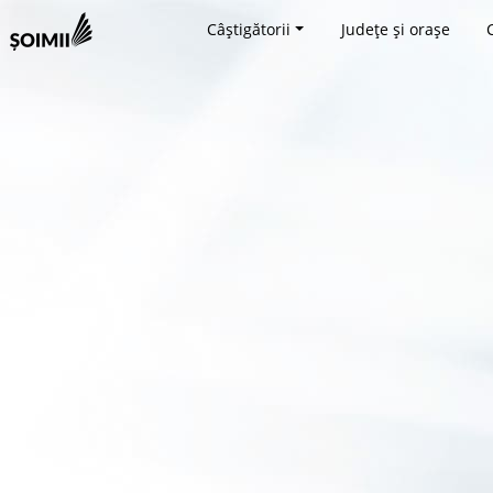
Câștigătorii
Județe și orașe