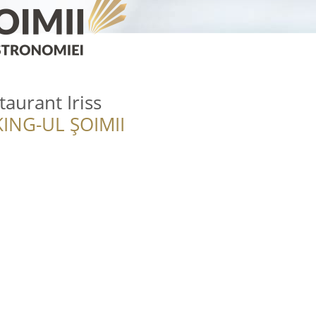
aurant Iriss
ING-UL ȘOIMII