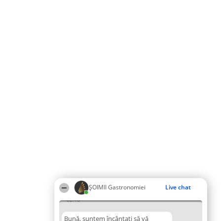
ȘOIMII Gastronomiei
Live chat
02:18
Bună, suntem încântați să vă