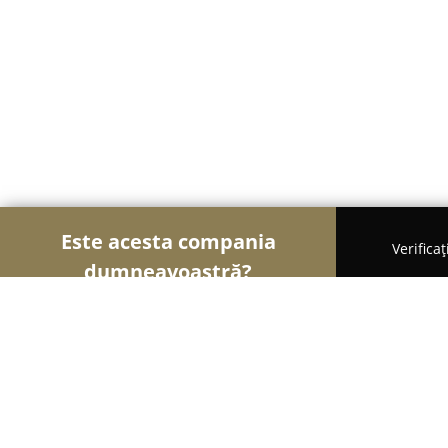
Este acesta compania
Verifica
dumneavoastră?
Șoimii Gastronomiei
Pizzerii, Restaurante, Bistro-
Pensiunea-Restaurant Iriss