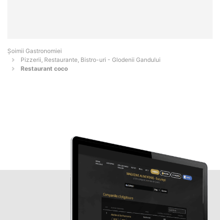
Șoimii Gastronomiei
Pizzerii, Restaurante, Bistro-uri - Glodenii Gandului
Restaurant coco