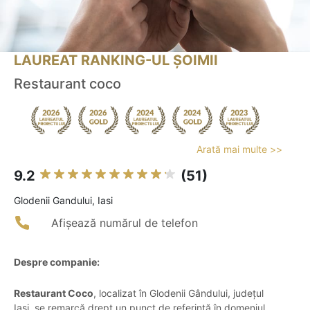
LAUREAT RANKING-UL ȘOIMII
Restaurant coco
Arată mai multe >>
9.2
(51)
Glodenii Gandului, Iasi
Afișează numărul de telefon
Despre companie:
Restaurant Coco
, localizat în Glodenii Gândului, județul
Iași, se remarcă drept un punct de referință în domeniul