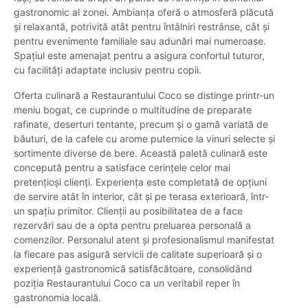
gastronomic al zonei. Ambianța oferă o atmosferă plăcută
și relaxantă, potrivită atât pentru întâlniri restrânse, cât și
pentru evenimente familiale sau adunări mai numeroase.
Spațiul este amenajat pentru a asigura confortul tuturor,
cu facilități adaptate inclusiv pentru copii.
Oferta culinară a Restaurantului Coco se distinge printr-un
meniu bogat, ce cuprinde o multitudine de preparate
rafinate, deserturi tentante, precum și o gamă variată de
băuturi, de la cafele cu arome puternice la vinuri selecte și
sortimente diverse de bere. Această paletă culinară este
concepută pentru a satisface cerințele celor mai
pretențioși clienți. Experiența este completată de opțiuni
de servire atât în interior, cât și pe terasa exterioară, într-
un spațiu primitor. Clienții au posibilitatea de a face
rezervări sau de a opta pentru preluarea personală a
comenzilor. Personalul atent și profesionalismul manifestat
la fiecare pas asigură servicii de calitate superioară și o
experiență gastronomică satisfăcătoare, consolidând
poziția Restaurantului Coco ca un veritabil reper în
gastronomia locală.