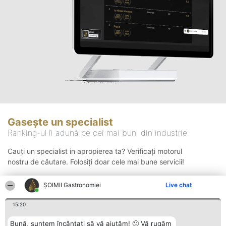
Gasește un specialist
Ranking-ul îi adună pe cei mai buni din industrie
Cauți un specialist in apropierea ta? Verificați motorul
nostru de căutare. Folosiți doar cele mai bune servicii!
ȘOIMII Gastronomiei
Live chat
Căutare
15:20
Bună, suntem încântați să vă ajutăm! 🙂 Vă rugăm