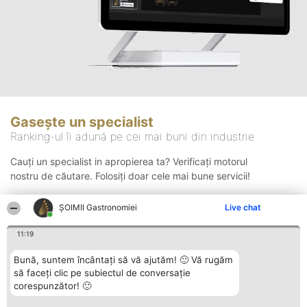
Gasește un specialist
Ranking-ul îi adună pe cei mai buni din industrie
Cauți un specialist in apropierea ta? Verificați motorul
nostru de căutare. Folosiți doar cele mai bune servicii!
ȘOIMII Gastronomiei
Live chat
Căutare
11:19
Bună, suntem încântați să vă ajutăm! 🙂 Vă rugăm
să faceți clic pe subiectul de conversație
corespunzător! 🙂