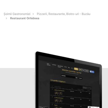
Șoimii Gastronomiei
Pizzerii, Restaurante, Bistro-uri - Buzău
Restaurant Orhideea