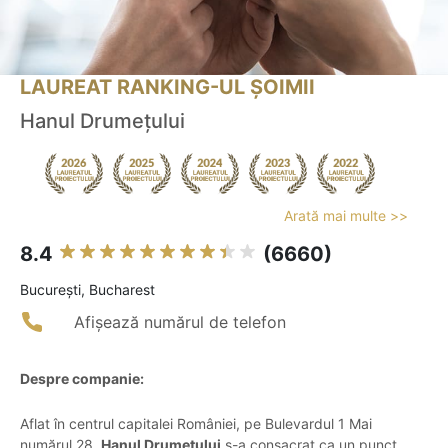
LAUREAT RANKING-UL ȘOIMII
Hanul Drumețului
Arată mai multe >>
8.4
(6660)
Bucureşti, Bucharest
Afișează numărul de telefon
Despre companie:
Aflat în centrul capitalei României, pe Bulevardul 1 Mai
numărul 28,
Hanul Drumețului
s-a consacrat ca un punct