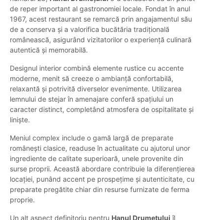
de reper important al gastronomiei locale. Fondat în anul
1967, acest restaurant se remarcă prin angajamentul său
de a conserva și a valorifica bucătăria tradițională
românească, asigurând vizitatorilor o experiență culinară
autentică și memorabilă.
Designul interior combină elemente rustice cu accente
moderne, menit să creeze o ambianță confortabilă,
relaxantă și potrivită diverselor evenimente. Utilizarea
lemnului de stejar în amenajare conferă spațiului un
caracter distinct, completând atmosfera de ospitalitate și
liniște.
Meniul complex include o gamă largă de preparate
românești clasice, readuse în actualitate cu ajutorul unor
ingrediente de calitate superioară, unele provenite din
surse proprii. Această abordare contribuie la diferențierea
locației, punând accent pe prospețime și autenticitate, cu
preparate pregătite chiar din resurse furnizate de ferma
proprie.
Un alt aspect definitoriu pentru
Hanul Drumețului
îl