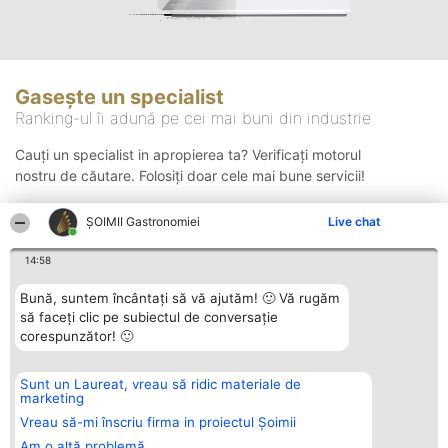
Gasește un specialist
Ranking-ul îi adună pe cei mai buni din industrie
Cauți un specialist in apropierea ta? Verificați motorul
nostru de căutare. Folosiți doar cele mai bune servicii!
ȘOIMII Gastronomiei
Live chat
Căutare
14:58
Bună, suntem încântați să vă ajutăm! 🙂 Vă rugăm
să faceți clic pe subiectul de conversație
corespunzător! 🙂
Sunt un Laureat, vreau să ridic materiale de
Organizator Ranking
Plebiscyt
Contact
marketing
BRIGHT SOLUTIONS BR SRL
Câștigătorii
Contact
Aleea Timisul De Sus 2 Bl. A30
Lista Tuturor
Vreau să-mi înscriu firma in proiectul Șoimii
Sc. A Et. 4 Ap. 13 Cod 061952
Laureaților
Am o altă problemă
București
Reguli