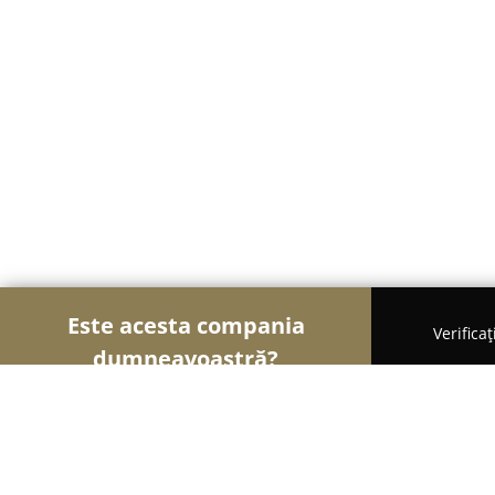
Este acesta compania
Verifica
dumneavoastră?
Șoimii Gastronomiei
Pizzerii, Restaurante, Bistro