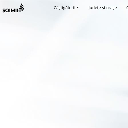
Câștigătorii
Județe și orașe