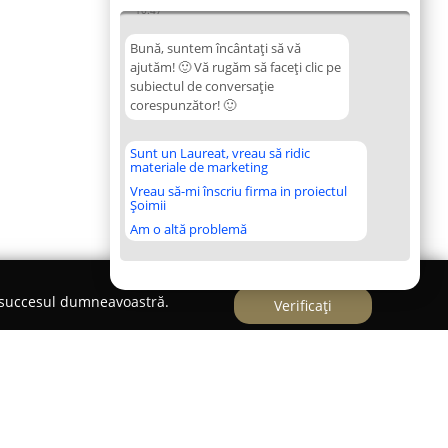
10:47
Bună, suntem încântați să vă
ajutăm! 🙂 Vă rugăm să faceți clic pe
subiectul de conversație
corespunzător! 🙂
Sunt un Laureat, vreau să ridic
materiale de marketing
Vreau să-mi înscriu firma in proiectul
Șoimii
Am o altă problemă
e succesul dumneavoastră.
Verificați