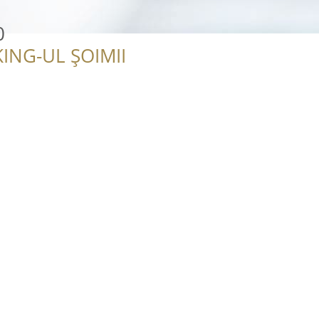
0
ING-UL ȘOIMII