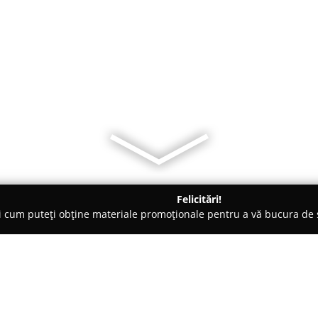
Felicitări!
ți cum puteți obține materiale promoționale pentru a vă bucura d
-uri - Gherla
Fast-Food Km 0