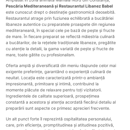
Pescăria Mediteraneană și Restaurantul Libanez Babel
este cunoscut drept o destinație gastronomică deosebită.
Restaurantul atrage prin fuziunea echilibrată a bucătăriei
libaneze autentice cu preparatele proaspete din regiunea
mediteraneană, în special cele pe bază de pește și fructe
de mare. În fiecare preparat se reflectă măiestria culinară
a bucătarilor, de la rețetele tradiționale libaneze, pregătite
cu atenție la detalii, la gama variată de pește și fructe de
mare, toate gătite cu profesionalism.
Oferta amplă și diversificată din meniu răspunde celor mai
exigente preferințe, garantând o experiență culinară de
neuitat. Locația este caracterizată printr-o ambianță
impresionantă, primitoare și intimă, contribuind la
momente plăcute de relaxare pentru toți vizitatorii.
Ingredientele de calitate superioară, prospețimea
constantă a acestora și atenția acordată fiecărui detaliu al
preparării sunt aspecte ce primesc aprecieri frecvente.
Un alt punct forte îl reprezintă ospitalitatea personalului,
care, prin eficiența, promptitudinea și atitudinea pozitivă,