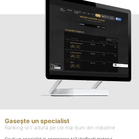
Gasește un specialist
Ranking-ul îi adună pe cei mai buni din industrie
Cauți un specialist in apropierea ta? Verificați motorul