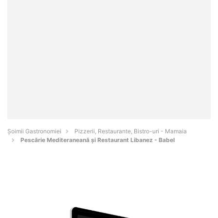
Șoimii Gastronomiei
Pizzerii, Restaurante, Bistro-uri - Mamaia
Pescărie Mediteraneană şi Restaurant Libanez - Babel