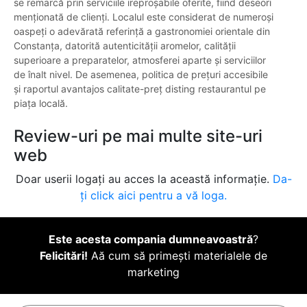
se remarcă prin serviciile ireproșabile oferite, fiind deseori
menționată de clienți. Localul este considerat de numeroși
oaspeți o adevărată referință a gastronomiei orientale din
Constanța, datorită autenticității aromelor, calității
superioare a preparatelor, atmosferei aparte și serviciilor
de înalt nivel. De asemenea, politica de prețuri accesibile
și raportul avantajos calitate-preț disting restaurantul pe
piața locală.
Review-uri pe mai multe site-uri
web
Doar userii logați au acces la această informație.
Da-
ți click aici pentru a vă loga.
Este acesta compania dumneavoastră
?
Felicitări!
Aă cum să primești materialele de
marketing