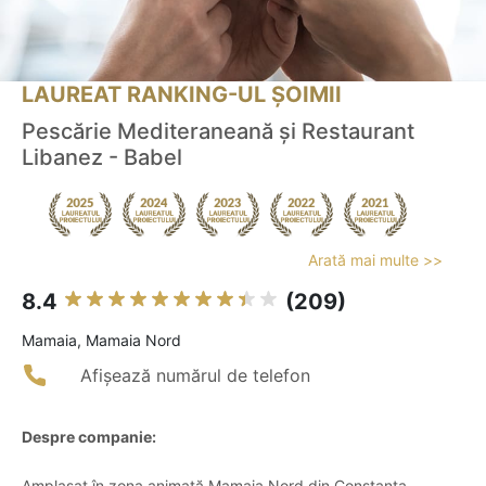
LAUREAT RANKING-UL ȘOIMII
Pescărie Mediteraneană şi Restaurant
Libanez - Babel
Arată mai multe >>
8.4
(209)
Mamaia, Mamaia Nord
Afișează numărul de telefon
Despre companie:
Amplasat în zona animată Mamaia Nord din Constanța,