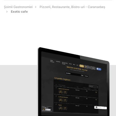
Șoimii Gastronomiei
Pizzerii, Restaurante, Bistro-uri - Caransebeş
Exotic cafe