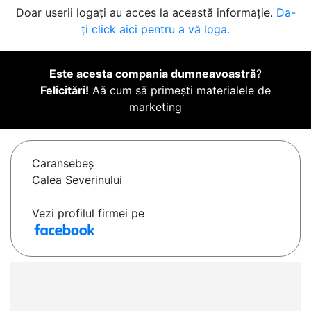
Doar userii logați au acces la această informație.
Da-
ți click aici pentru a vă loga.
Este acesta compania dumneavoastră
?
Felicitări!
Aă cum să primești materialele de
marketing
Caransebeş
Calea Severinului
Vezi profilul firmei pe