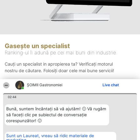
Gasește un specialist
Ranking-ul îi adună pe cei mai buni din industrie
Cauți un specialist in apropierea ta? Verificați motorul
nostru de căutare. Folosiți doar cele mai bune servicii!
ȘOIMII Gastronomiei
Live chat
Căutare
02:44
Bună, suntem încântați să vă ajutăm! 🙂 Vă rugăm
să faceți clic pe subiectul de conversație
corespunzător! 🙂
Sunt un Laureat, vreau să ridic materiale de
Organizator Ranking
Plebiscyt
Contact