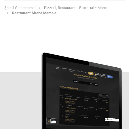
Șoimii Gastronomiei
Pizzerii, Restaurante, Bistro-uri - Mamaia
Restaurant Sirena Mamaia