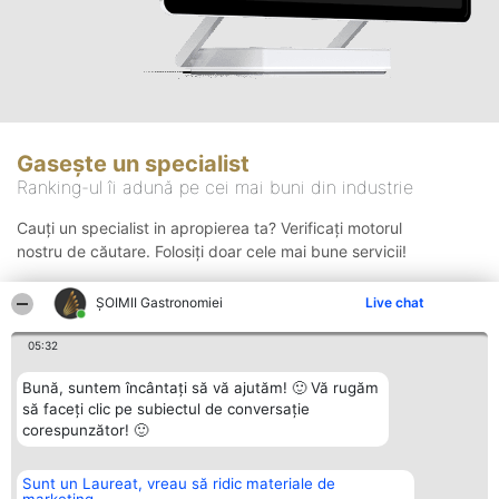
Gasește un specialist
Ranking-ul îi adună pe cei mai buni din industrie
Cauți un specialist in apropierea ta? Verificați motorul
nostru de căutare. Folosiți doar cele mai bune servicii!
ȘOIMII Gastronomiei
Live chat
Căutare
05:32
Bună, suntem încântați să vă ajutăm! 🙂 Vă rugăm
să faceți clic pe subiectul de conversație
corespunzător! 🙂
Sunt un Laureat, vreau să ridic materiale de
Organizator Ranking
Plebiscyt
Contact