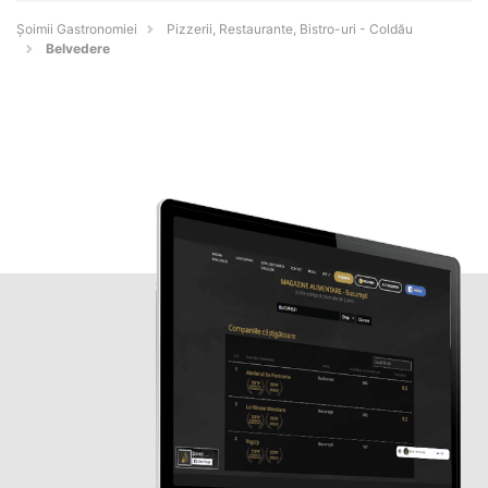
Șoimii Gastronomiei
Pizzerii, Restaurante, Bistro-uri - Coldău
Belvedere