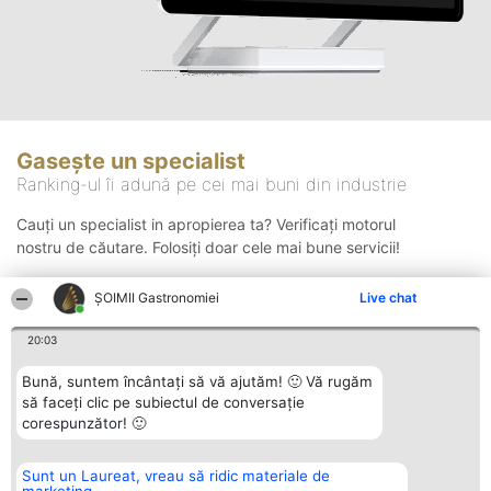
Gasește un specialist
Ranking-ul îi adună pe cei mai buni din industrie
Cauți un specialist in apropierea ta? Verificați motorul
nostru de căutare. Folosiți doar cele mai bune servicii!
ȘOIMII Gastronomiei
Live chat
Căutare
20:03
Bună, suntem încântați să vă ajutăm! 🙂 Vă rugăm
să faceți clic pe subiectul de conversație
corespunzător! 🙂
Sunt un Laureat, vreau să ridic materiale de
Organizator Ranking
Plebiscyt
Contact