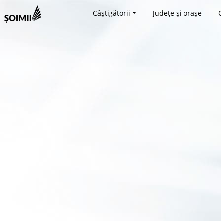
Câștigătorii
Județe și orașe