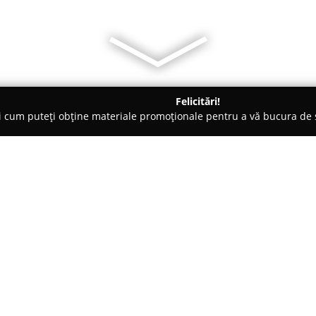
Felicitări!
ți cum puteți obține materiale promoționale pentru a vă bucura d
o-uri - Străoane
Casa Clara
Despre companie:
Amplasată în centrul localității
Clara
se remarcă drept un spați
experiențe gastronomice cuprin
caldă și echipa amabilă, fiind 
Arată mai multe >>