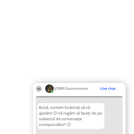
ȘOIMII Gastronomiei
Live chat
17:05
Bună, suntem încântați să vă
ajutăm! 🙂 Vă rugăm să faceți clic pe
subiectul de conversație
corespunzător! 🙂