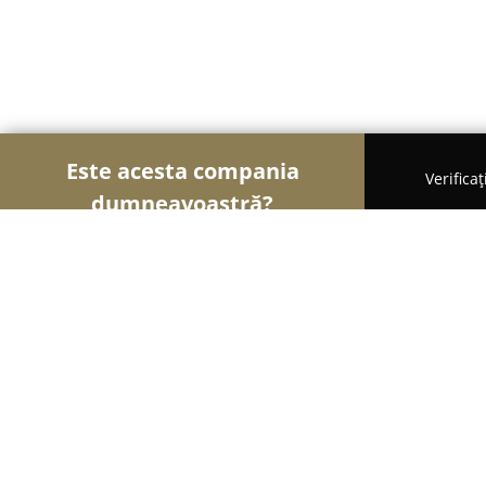
Este acesta compania
Verifica
dumneavoastră?
Șoimii Gastronomiei
Pizzerii, Restaurante, Bistr
Casa Clara