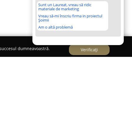
Sunt un Laureat, vreau să ridic
materiale de marketing
Vreau să-mi înscriu firma in proiectul
Șoimii
Am o altă problemă
e succesul dumneavoastră.
Verificați
 Panciu, pe Strada Libertății la numărul 24,
Casa
u culinar polivalent, axat pe furnizarea unei
zătoare. Localul este apreciat pentru ambianța
un reper important în sfera gastronomiei locale.