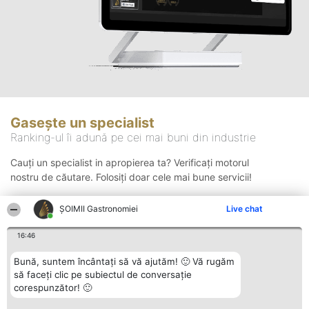
Gasește un specialist
Ranking-ul îi adună pe cei mai buni din industrie
Cauți un specialist in apropierea ta? Verificați motorul
nostru de căutare. Folosiți doar cele mai bune servicii!
ȘOIMII Gastronomiei
Live chat
Căutare
16:46
Bună, suntem încântați să vă ajutăm! 🙂 Vă rugăm
să faceți clic pe subiectul de conversație
corespunzător! 🙂