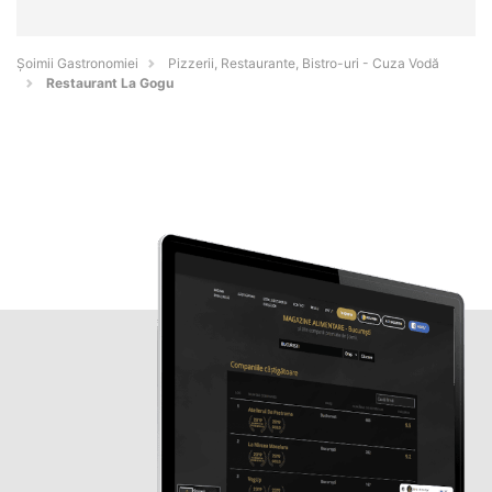
Șoimii Gastronomiei
Pizzerii, Restaurante, Bistro-uri - Cuza Vodă
Restaurant La Gogu