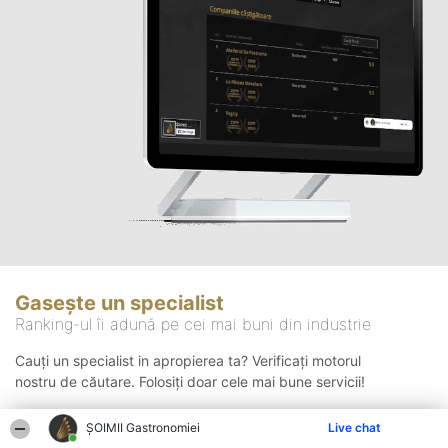
Gasește un specialist
Ranking-ul îi adună pe cei mai buni din industrie
Cauți un specialist in apropierea ta? Verificați motorul
nostru de căutare. Folosiți doar cele mai bune servicii!
ȘOIMII Gastronomiei
Live chat
Căutare