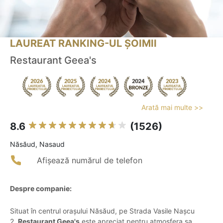
LAUREAT RANKING-UL ȘOIMII
Restaurant Geea's
Arată mai multe >>
8.6
(1526)
Năsăud, Nasaud
Afișează numărul de telefon
Despre companie:
Situat în centrul orașului Năsăud, pe Strada Vasile Nașcu
2,
Restaurant Geea's
este apreciat pentru atmosfera sa