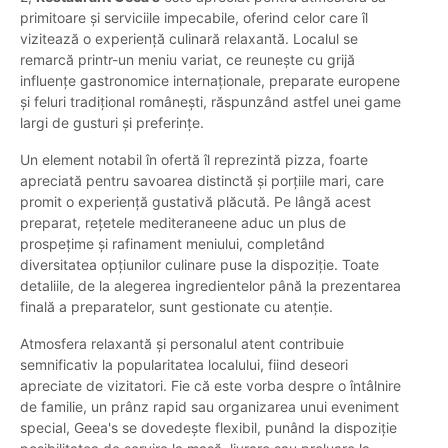
primitoare și serviciile impecabile, oferind celor care îl
vizitează o experiență culinară relaxantă. Localul se
remarcă printr-un meniu variat, ce reunește cu grijă
influențe gastronomice internaționale, preparate europene
și feluri tradițional românești, răspunzând astfel unei game
largi de gusturi și preferințe.
Un element notabil în ofertă îl reprezintă pizza, foarte
apreciată pentru savoarea distinctă și porțiile mari, care
promit o experiență gustativă plăcută. Pe lângă acest
preparat, rețetele mediteraneene aduc un plus de
prospețime și rafinament meniului, completând
diversitatea opțiunilor culinare puse la dispoziție. Toate
detaliile, de la alegerea ingredientelor până la prezentarea
finală a preparatelor, sunt gestionate cu atenție.
Atmosfera relaxantă și personalul atent contribuie
semnificativ la popularitatea localului, fiind deseori
apreciate de vizitatori. Fie că este vorba despre o întâlnire
de familie, un prânz rapid sau organizarea unui eveniment
special, Geea's se dovedește flexibil, punând la dispoziție