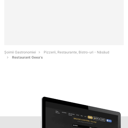
Șoimii Gastronomiei
Pizzerii, Restaurante, Bistro-uri - Năsăud
Restaurant Geea's