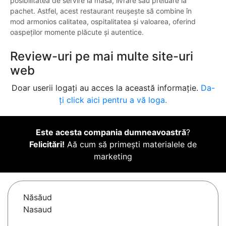
posibilitatea de servire la masă, livrare sau preluare la
pachet. Astfel, acest restaurant reușește să combine în
mod armonios calitatea, ospitalitatea și valoarea, oferind
oaspeților momente plăcute și autentice.
Review-uri pe mai multe site-uri
web
Doar userii logați au acces la această informație.
Da-
ți click aici pentru a vă loga.
Este acesta compania dumneavoastră
?
Felicitări!
Aă cum să primești materialele de
marketing
Năsăud
Nasaud