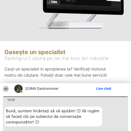
Gasește un specialist
Ranking-ul îi adună pe cei mai buni din industrie
Cauți un specialist in apropierea ta? Verificați motorul
nostru de căutare. Folosiți doar cele mai bune servicii!
ȘOIMII Gastronomiei
Live chat
Căutare
10:55
Bună, suntem încântați să vă ajutăm! 🙂 Vă rugăm
să faceți clic pe subiectul de conversație
corespunzător! 🙂