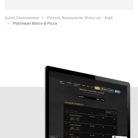
Șoimii Gastronomiei
Pizzerii, Restaurante, Bistro-uri - Arad
Plattinium Bistro & Pizza