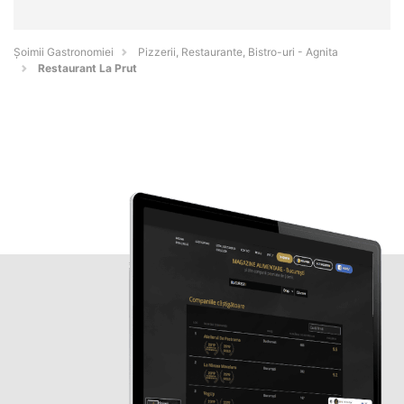
Șoimii Gastronomiei
Pizzerii, Restaurante, Bistro-uri - Agnita
Restaurant La Prut