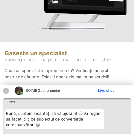
Gasește un specialist
Ranking-ul îi adună pe cei mai buni din industrie
Cauți un specialist in apropierea ta? Verificați motorul
nostru de căutare. Folosiți doar cele mai bune servicii!
ȘOIMII Gastronomiei
Live chat
Căutare
03:21
Bună, suntem încântați să vă ajutăm! 🙂 Vă rugăm
să faceți clic pe subiectul de conversație
corespunzător! 🙂