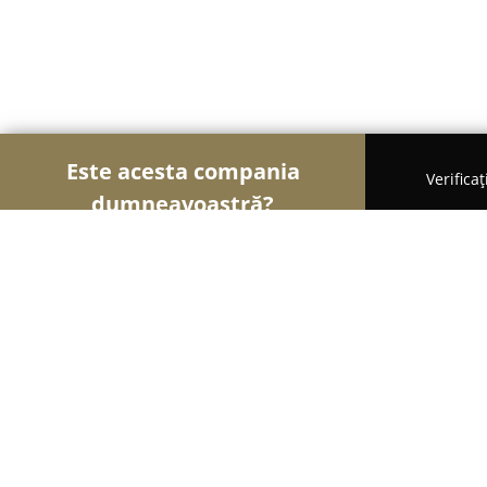
Este acesta compania
Verifica
dumneavoastră?
Șoimii Gastronomiei
Pizzerii, Restaurante, Bistro-
Bizantiq Event