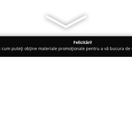
Felicitări!
ți cum puteți obține materiale promoționale pentru a vă bucura d
uri - Iaşi
Bizantiq Event
Despre companie:
Bizantiq Event
se remarcă în pe
experiențe culinare și evenimen
Locația este apreciată pentru at
rezultată dintr-un decor cu ac
Arată mai multe >>