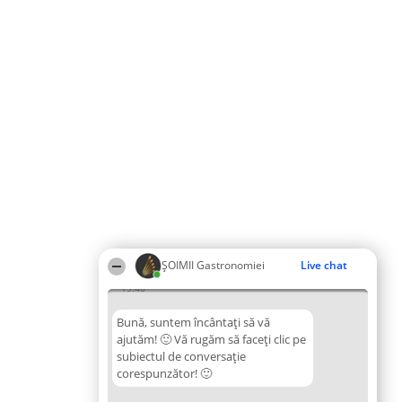
ȘOIMII Gastronomiei
Live chat
19:46
Bună, suntem încântați să vă
ajutăm! 🙂 Vă rugăm să faceți clic pe
subiectul de conversație
corespunzător! 🙂