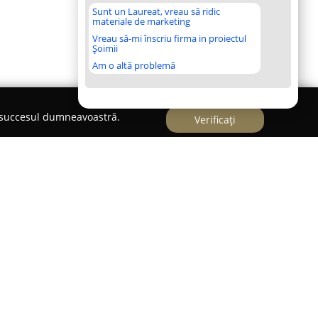
Sunt un Laureat, vreau să ridic
materiale de marketing
Vreau să-mi înscriu firma in proiectul
Șoimii
Am o altă problemă
e succesul dumneavoastră.
Verificați
isajul gastronomic din Iași prin furnizarea unor
te de neuitat într-un decor elegant și rafinat.
enția deosebită la detalii și ambianța distinctă,
cente bizantine ce conferă fiecărui eveniment o