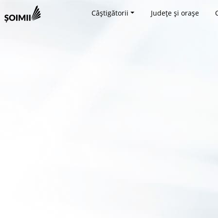
Câștigătorii
Județe și orașe