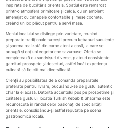
inspirată de bucătăria orientală. Spațiul este remarcat
printr-o atmosferă primitoare și caldă, cu un ambient
amenajat cu canapele confortabile și mese cochete,
creând un loc plăcut pentru a servi masa.
Meniul localului se distinge prin varietate, reunind
preparate tradiționale turcești precum kebaburi suculente
și șaorma realizată din carne atent aleasă, la care se
adaugă și opțiuni vegetariene savuroase. Oferta se
completează cu sandvișuri diverse, platouri consistente,
garnituri proaspete și deserturi, astfel încât experiența
culinară să fie cât mai diversificată.
Clienții au posibilitatea de a comanda preparatele
preferate pentru livrare, bucurându-se de gustul autentic
chiar la ei acasă. Datorită accentului pus pe prospețime și
calitatea gustului, locația Turkish Kebab & Shaorma este
recunoscută în rândul celor pasionați de specialități
orientale, consolidându-și astfel reputația pe scena
gastronomică locală.