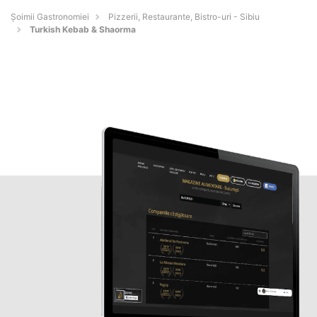
Șoimii Gastronomiei
Pizzerii, Restaurante, Bistro-uri - Sibiu
Turkish Kebab & Shaorma