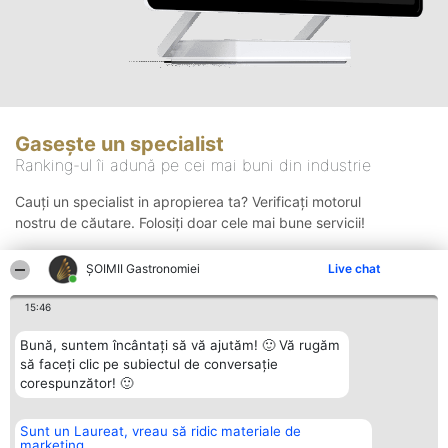
Gasește un specialist
Ranking-ul îi adună pe cei mai buni din industrie
Cauți un specialist in apropierea ta? Verificați motorul
nostru de căutare. Folosiți doar cele mai bune servicii!
ȘOIMII Gastronomiei
Live chat
Căutare
15:46
Bună, suntem încântați să vă ajutăm! 🙂 Vă rugăm
să faceți clic pe subiectul de conversație
corespunzător! 🙂
Sunt un Laureat, vreau să ridic materiale de
Organizator Ranking
Plebiscyt
Contact
marketing
BRIGHT SOLUTIONS BR SRL
Câștigătorii
Contact