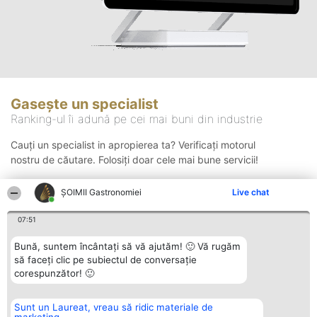
Gasește un specialist
Ranking-ul îi adună pe cei mai buni din industrie
Cauți un specialist in apropierea ta? Verificați motorul
nostru de căutare. Folosiți doar cele mai bune servicii!
ȘOIMII Gastronomiei
Live chat
Căutare
07:51
Bună, suntem încântați să vă ajutăm! 🙂 Vă rugăm
să faceți clic pe subiectul de conversație
corespunzător! 🙂
Sunt un Laureat, vreau să ridic materiale de
Organizator Ranking
Plebiscyt
Contact