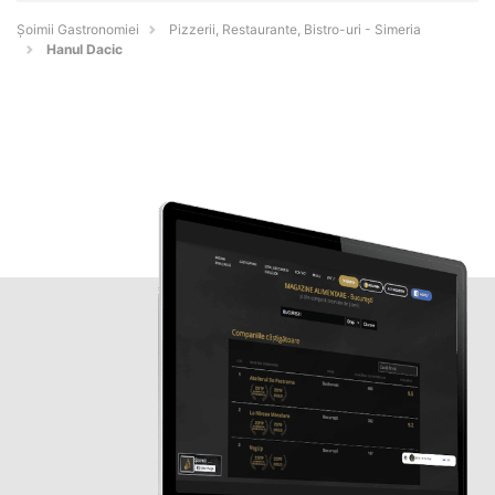
Șoimii Gastronomiei
Pizzerii, Restaurante, Bistro-uri - Simeria
Hanul Dacic