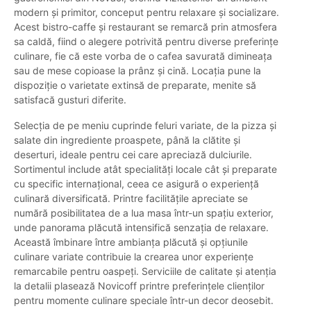
modern și primitor, conceput pentru relaxare și socializare.
Acest bistro-caffe și restaurant se remarcă prin atmosfera
sa caldă, fiind o alegere potrivită pentru diverse preferințe
culinare, fie că este vorba de o cafea savurată dimineața
sau de mese copioase la prânz și cină. Locația pune la
dispoziție o varietate extinsă de preparate, menite să
satisfacă gusturi diferite.
Selecția de pe meniu cuprinde feluri variate, de la pizza și
salate din ingrediente proaspete, până la clătite și
deserturi, ideale pentru cei care apreciază dulciurile.
Sortimentul include atât specialități locale cât și preparate
cu specific internațional, ceea ce asigură o experiență
culinară diversificată. Printre facilitățile apreciate se
numără posibilitatea de a lua masa într-un spațiu exterior,
unde panorama plăcută intensifică senzația de relaxare.
Această îmbinare între ambianța plăcută și opțiunile
culinare variate contribuie la crearea unor experiențe
remarcabile pentru oaspeți. Serviciile de calitate și atenția
la detalii plasează Novicoff printre preferințele clienților
pentru momente culinare speciale într-un decor deosebit.