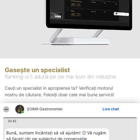
Gasește un specialist
Ranking-ul îi adună pe cei mai buni din industrie
Cauți un specialist in apropierea ta? Verificați motorul
nostru de căutare. Folosiți doar cele mai bune servicii!
ȘOIMII Gastronomiei
Live chat
Căutare
20:42
Bună, suntem încântați să vă ajutăm! 🙂 Vă rugăm
să faceți clic pe subiectul de conversație