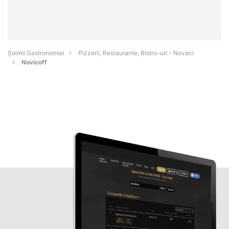
Șoimii Gastronomiei
Pizzerii, Restaurante, Bistro-uri - Novaci
Novicoff