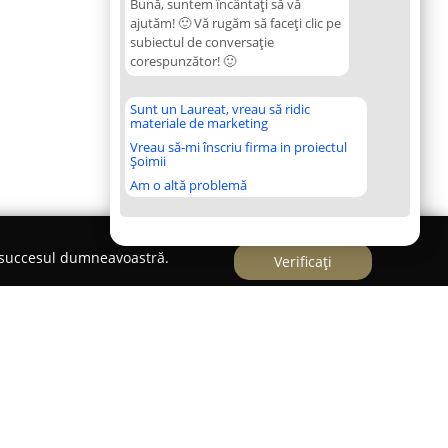
Bună, suntem încântați să vă
ajutăm! 🙂 Vă rugăm să faceți clic pe
subiectul de conversație
corespunzător! 🙂
Sunt un Laureat, vreau să ridic
materiale de marketing
Vreau să-mi înscriu firma in proiectul
Șoimii
Am o altă problemă
e succesul dumneavoastră.
Verificați