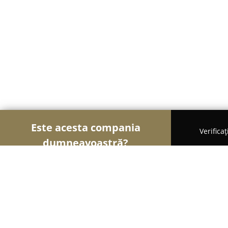
Este acesta compania
Verifica
dumneavoastră?
Șoimii Gastronomiei
Pizzerii, Restaurante, Bistro
in bucatarie:p......pazea!!!:)))