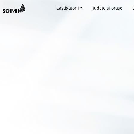
Câștigătorii
Județe și orașe