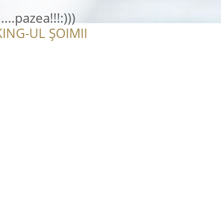
...pazea!!!:)))
ING-UL ȘOIMII