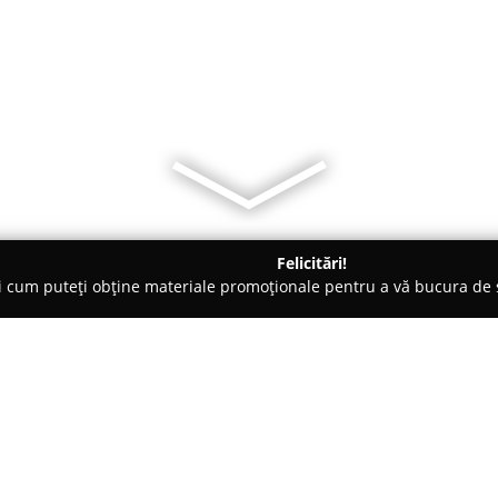
Felicitări!
ți cum puteți obține materiale promoționale pentru a vă bucura d
-uri - Brăila
in bucatarie:p......pazea!!!:)))