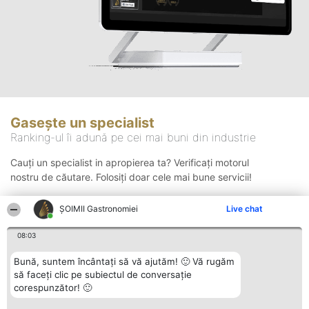
Gasește un specialist
Ranking-ul îi adună pe cei mai buni din industrie
Cauți un specialist in apropierea ta? Verificați motorul
nostru de căutare. Folosiți doar cele mai bune servicii!
ȘOIMII Gastronomiei
Live chat
Căutare
08:03
Bună, suntem încântați să vă ajutăm! 🙂 Vă rugăm
să faceți clic pe subiectul de conversație
corespunzător! 🙂