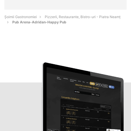
Șoimii Gastronomiei
Pizzerii, Restaurante, Bistro-uri - Piatra Neamţ
Pub Arena-Adridan-Happy Pub