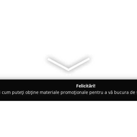
Felicitări!
ți cum puteți obține materiale promoționale pentru a vă bucura d
o-uri - Reghin
GCT