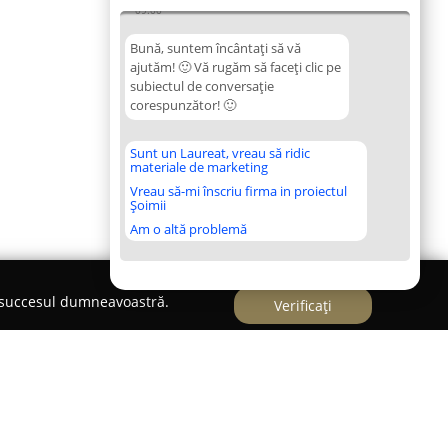
09:00
Bună, suntem încântați să vă
ajutăm! 🙂 Vă rugăm să faceți clic pe
subiectul de conversație
corespunzător! 🙂
Sunt un Laureat, vreau să ridic
materiale de marketing
Vreau să-mi înscriu firma in proiectul
Șoimii
Am o altă problemă
e succesul dumneavoastră.
Verificați