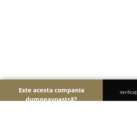
Este acesta compania
Verifica
dumneavoastră?
Șoimii Gastronomiei
Pizzerii, Restaurante, Bistr