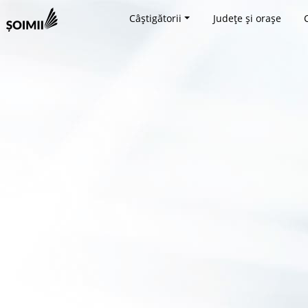
Câștigătorii
Județe și orașe