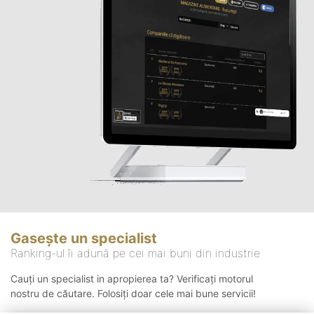
Gasește un specialist
Ranking-ul îi adună pe cei mai buni din industrie
Cauți un specialist in apropierea ta? Verificați motorul
nostru de căutare. Folosiți doar cele mai bune servicii!