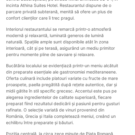
incinta Athina Suites Hotel. Restaurantul dispune de o
parcare privată subterană, menită să ofere un plus de
confort clienților care îi trec pragul.
Interiorul restaurantului se remarcă printr-o atmosferă
modernă și relaxantă, luminată generos de lumină
naturală. Spațiile ample sunt disponibile atât în zona
interioară, cât și pe terasă, asigurând un mediu primitor
pentru momente pline de savoare și relaxare.
Bucătăria localului se evidențiază printr-un meniu alcătuit
din preparate esențiale ale gastronomiei mediteraneene.
Oferta culinară include platouri variate cu fructe de mare
proaspete, paella pregătită după rețete autentice, dar și
midii gătite în stil specific grecesc. Accentul este pus pe
alegerea ingredientelor de calitate superioară, fiecare
preparat fiind rezultatul dedicării și pasiunii pentru gusturi
rafinate. O selecție variată de vinuri provenind din
România, Grecia și Italia completează meniul, creând un
echilibru între preparate și băuturi.
Poziția centrală, la circa zece minute de Piața Romană,