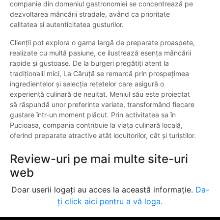
companie din domeniul gastronomiei se concentrează pe
dezvoltarea mâncării stradale, având ca prioritate
calitatea și autenticitatea gusturilor.
Clienții pot explora o gama largă de preparate proaspete,
realizate cu multă pasiune, ce ilustrează esența mâncării
rapide și gustoase. De la burgeri pregătiți atent la
tradiționalii mici, La Căruță se remarcă prin prospețimea
ingredientelor și selecția rețetelor care asigură o
experiență culinară de neuitat. Meniul său este proiectat
să răspundă unor preferințe variate, transformând fiecare
gustare într-un moment plăcut. Prin activitatea sa în
Pucioasa, compania contribuie la viața culinară locală,
oferind preparate atractive atât locuitorilor, cât și turiștilor.
Review-uri pe mai multe site-uri
web
Doar userii logați au acces la această informație.
Da-
ți click aici pentru a vă loga.