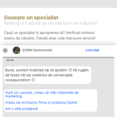
Gasește un specialist
Ranking-ul îi adună pe cei mai buni din industrie
Cauți un specialist in apropierea ta? Verificați motorul
nostru de căutare. Folosiți doar cele mai bune servicii!
ȘOIMII Gastronomiei
Live chat
Căutare
00:44
Bună, suntem încântați să vă ajutăm! 🙂 Vă rugăm
să faceți clic pe subiectul de conversație
corespunzător! 🙂
Sunt un Laureat, vreau să ridic materiale de
Organizator Ranking
Plebiscyt
Contact
marketing
BRIGHT SOLUTIONS BR SRL
Câștigătorii
Contact
Aleea Timisul De Sus 2 Bl. A30
Lista Tuturor
Vreau să-mi înscriu firma in proiectul Șoimii
Sc. A Et. 4 Ap. 13 Cod 061952
Laureaților
Am o altă problemă
București
Reguli
CUI 36737675
Statut
tel: +40 770 990 492
Politica de