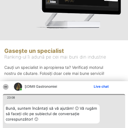
Gasește un specialist
Ranking-ul îi adună pe cei mai buni din industrie
Cauți un specialist in apropierea ta? Verificați motorul
nostru de căutare. Folosiți doar cele mai bune servicii!
ȘOIMII Gastronomiei
Live chat
Căutare
23:08
Bună, suntem încântați să vă ajutăm! 🙂 Vă rugăm
să faceți clic pe subiectul de conversație
corespunzător! 🙂