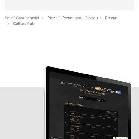
Șoimii Gastronomiei
Pizzerii, Restaurante, Bistro-uri - Roman
Culture Pub