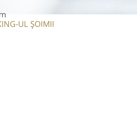
om
ING-UL ȘOIMII