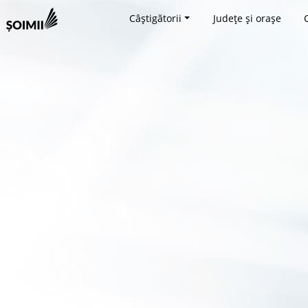
Câștigătorii
Județe și orașe