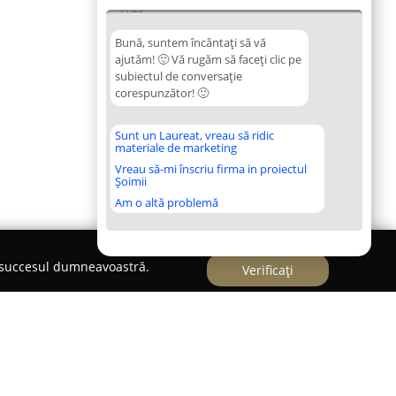
11:23
Bună, suntem încântați să vă
ajutăm! 🙂 Vă rugăm să faceți clic pe
subiectul de conversație
corespunzător! 🙂
Sunt un Laureat, vreau să ridic
materiale de marketing
Vreau să-mi înscriu firma in proiectul
Șoimii
Am o altă problemă
e succesul dumneavoastră.
Verificați