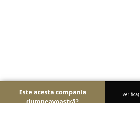
Este acesta compania
Verifica
dumneavoastră?
Șoimii Gastronomiei
Pizzerii, Restaurante, Bistro