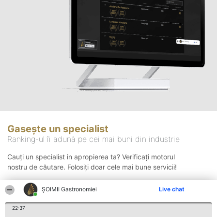
Gasește un specialist
Ranking-ul îi adună pe cei mai buni din industrie
Cauți un specialist in apropierea ta? Verificați motorul
nostru de căutare. Folosiți doar cele mai bune servicii!
ȘOIMII Gastronomiei
Live chat
Căutare
22:37