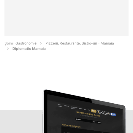
Șoimii Gastronomiei
Pizzerii, Restaurante, Bistro-uri - Mamaia
Diplomatic Mamaia