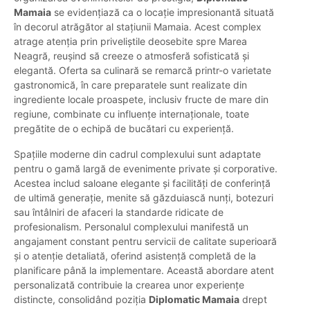
Mamaia
se evidențiază ca o locație impresionantă situată
în decorul atrăgător al stațiunii Mamaia. Acest complex
atrage atenția prin priveliștile deosebite spre Marea
Neagră, reușind să creeze o atmosferă sofisticată și
elegantă. Oferta sa culinară se remarcă printr-o varietate
gastronomică, în care preparatele sunt realizate din
ingrediente locale proaspete, inclusiv fructe de mare din
regiune, combinate cu influențe internaționale, toate
pregătite de o echipă de bucătari cu experiență.
Spațiile moderne din cadrul complexului sunt adaptate
pentru o gamă largă de evenimente private și corporative.
Acestea includ saloane elegante și facilități de conferință
de ultimă generație, menite să găzduiască nunți, botezuri
sau întâlniri de afaceri la standarde ridicate de
profesionalism. Personalul complexului manifestă un
angajament constant pentru servicii de calitate superioară
și o atenție detaliată, oferind asistență completă de la
planificare până la implementare. Această abordare atent
personalizată contribuie la crearea unor experiențe
distincte, consolidând poziția
Diplomatic Mamaia
drept