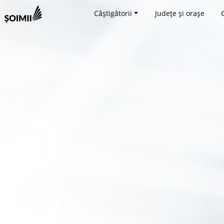
Câștigătorii
Județe și orașe