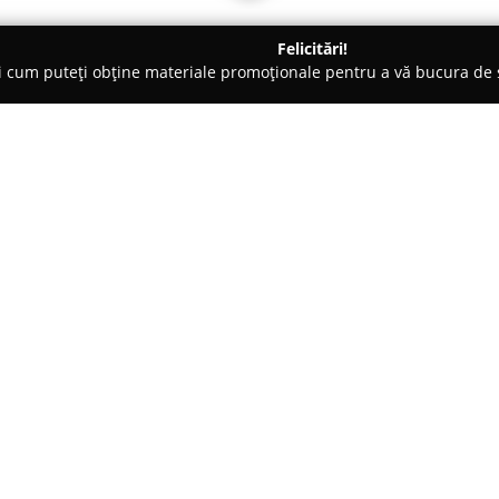
Felicitări!
ți cum puteți obține materiale promoționale pentru a vă bucura d
-uri - Utvin
Pizza Fiore
Despre companie:
Pizza Fiore
reprezintă un reper
amplasamentul în zona Utvin. A
acordată experiențelor culina
satisfacă o gamă largă de prefer
Arată mai multe >>
unul dintre produsele emblemati
clienți pentru nivelul său remar
Meniul oferit de Pizza Fiore cu
sortimentelor de pizza, ci este