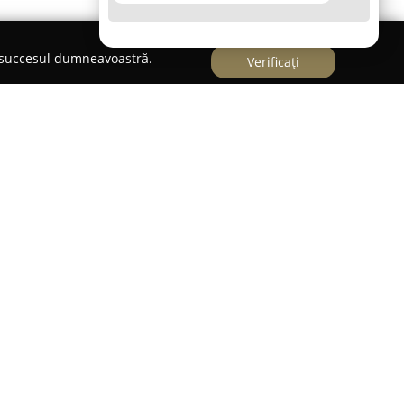
e succesul dumneavoastră.
Verificați
 în sectorul gastronomic al Timișoarei, având
ceastă locație este apreciată pentru atenția
re remarcabile, propunând meniuri menite să
ințe gustative din partea vizitatorilor. Pizza este
ce ale localului, fiind frecvent lăudată de
cabil de calitate.
prinde nu doar o diversitate în rândul
 completat și de o paletă largă de preparate