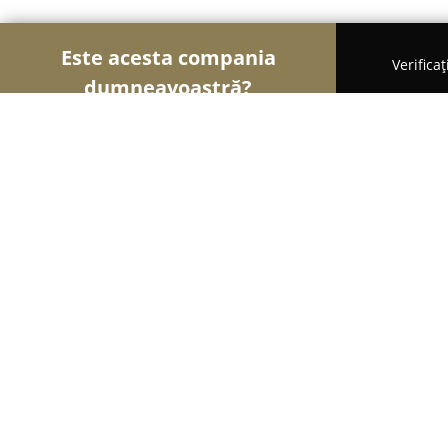
Este acesta compania
Verifica
dumneavoastră?
Șoimii Gastronomiei
Pizzerii, Restaurante, Bistro
Pizza Fiore
9.3
(23)
Utvin, Timisoara
Afișează numărul de telefon