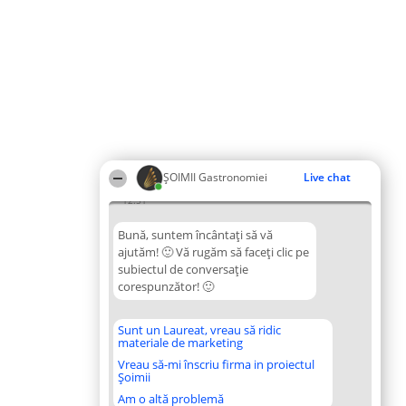
ȘOIMII Gastronomiei
Live chat
12:51
Bună, suntem încântați să vă
ajutăm! 🙂 Vă rugăm să faceți clic pe
subiectul de conversație
corespunzător! 🙂
Sunt un Laureat, vreau să ridic
materiale de marketing
Vreau să-mi înscriu firma in proiectul
Șoimii
Am o altă problemă