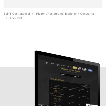
Șoimii Gastronomiei
Pizzerii, Restaurante, Bistro-uri - Constanţa
FIVE Pub