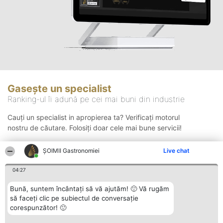
Gasește un specialist
Ranking-ul îi adună pe cei mai buni din industrie
Cauți un specialist in apropierea ta? Verificați motorul
nostru de căutare. Folosiți doar cele mai bune servicii!
ȘOIMII Gastronomiei
Live chat
Căutare
04:27
Bună, suntem încântați să vă ajutăm! 🙂 Vă rugăm
să faceți clic pe subiectul de conversație
corespunzător! 🙂