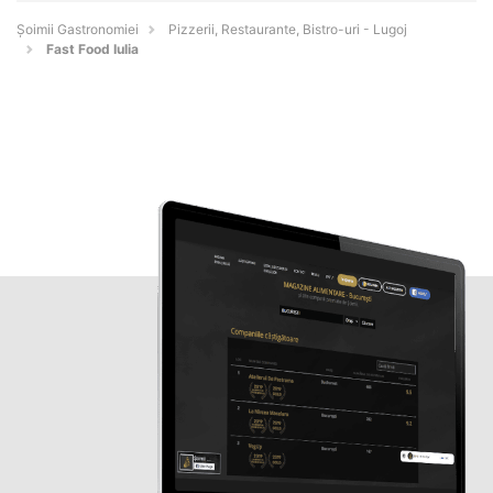
Șoimii Gastronomiei
Pizzerii, Restaurante, Bistro-uri - Lugoj
Fast Food Iulia