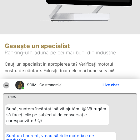
Gasește un specialist
Ranking-ul îi adună pe cei mai buni din industrie
Cauți un specialist in apropierea ta? Verificați motorul
nostru de căutare. Folosiți doar cele mai bune servicii!
ȘOIMII Gastronomiei
Live chat
Căutare
15:35
Bună, suntem încântați să vă ajutăm! 🙂 Vă rugăm
să faceți clic pe subiectul de conversație
corespunzător! 🙂
Sunt un Laureat, vreau să ridic materiale de
Organizator Ranking
Plebiscyt
Contact