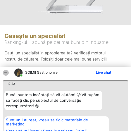
Gasește un specialist
Ranking-ul îi adună pe cei mai buni din industrie
Cauți un specialist in apropierea ta? Verificați motorul
nostru de căutare. Folosiți doar cele mai bune servicii!
ȘOIMII Gastronomiei
Live chat
Căutare
17:22
Bună, suntem încântați să vă ajutăm! 🙂 Vă rugăm
să faceți clic pe subiectul de conversație
corespunzător! 🙂
Sunt un Laureat, vreau să ridic materiale de
Organizator Ranking
Plebiscyt
Contact
marketing
BRIGHT SOLUTIONS BR SRL
Câștigătorii
Contact
Aleea Timisul De Sus 2 Bl. A30
Lista Tuturor