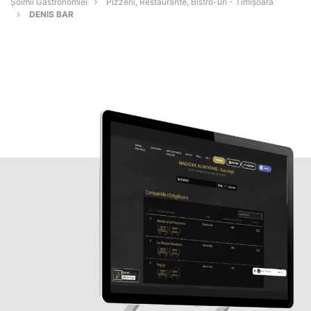
Șoimii Gastronomiei
Pizzerii, Restaurante, Bistro-uri - Timişoara
DENIS BAR