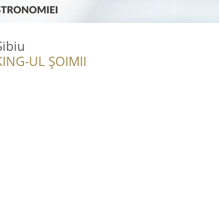
Sibiu
ING-UL ȘOIMII