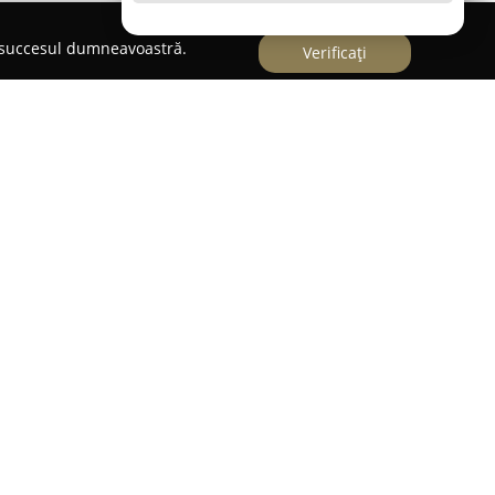
e succesul dumneavoastră.
Verificați
in Sibiu, pe Strada Luptei,
Caru' cu Flori Sibiu
s-a
peisajul gastronomic al orașului. Acest local
ntic, fiind apreciat pentru varietatea
ianță plăcută. Locația se adresează celor
 de prânz sau cină, dar și celor care doresc să
mpania prietenilor, remarcându-se prin experiența
ne la dispoziție.
 organizarea unor diverse evenimente speciale,
e, botezuri, mese festive sau întâlniri cu caracter