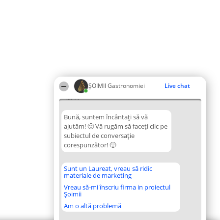
ȘOIMII Gastronomiei
Live chat
08:39
Bună, suntem încântați să vă
ajutăm! 🙂 Vă rugăm să faceți clic pe
subiectul de conversație
corespunzător! 🙂
Sunt un Laureat, vreau să ridic
materiale de marketing
Vreau să-mi înscriu firma in proiectul
Șoimii
Am o altă problemă