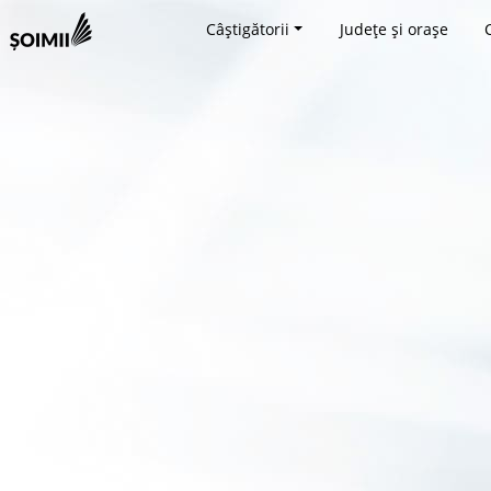
Câștigătorii
Județe și orașe