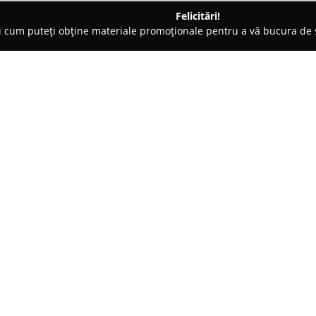
Felicitări!
ți cum puteți obține materiale promoționale pentru a vă bucura d
-uri - Sibiu
Caru' Cu Flori Sibiu
Despre companie:
Situat într-un cartier liniștit d
impus ca un reper important în 
oferă un mediu primitor și aute
preparatelor servite într-o amb
Arată mai multe >>
interesați să profite de o masă
socializeze la o băutură în co
culinară deosebită pe care o pu
Complexul este adaptat pentru
precum nunți civile și religioas