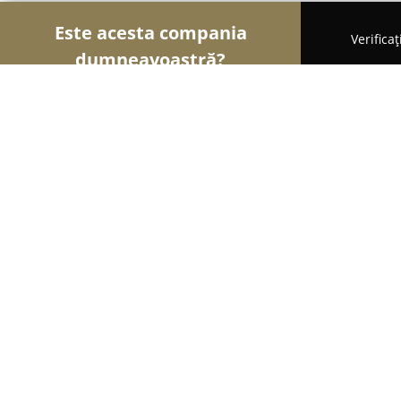
Este acesta compania
Verifica
dumneavoastră?
Șoimii Gastronomiei
Pizzerii, Restaurante, Bistro
Caru' Cu Flori Sibiu
8.6
(1512)
Sibiu, Sibiu
Afișează numărul de telefon