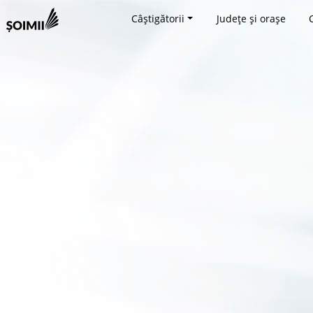
Câștigătorii
Județe și orașe