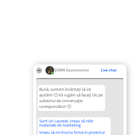
ȘOIMII Gastronomiei
Live chat
19:51
Bună, suntem încântați să vă
ajutăm! 🙂 Vă rugăm să faceți clic pe
subiectul de conversație
corespunzător! 🙂
Sunt un Laureat, vreau să ridic
materiale de marketing
Vreau să-mi înscriu firma in proiectul