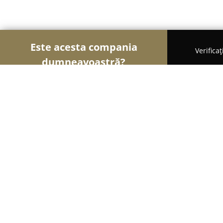
Este acesta compania
Verifica
dumneavoastră?
Șoimii Gastronomiei
Pizzerii, Restaurante, Bistr
Arabesk Oriental Restaurant
9
(641)