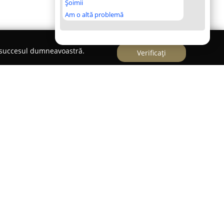
Șoimii
Am o altă problemă
e succesul dumneavoastră.
Verificați
a din Voluntari, unitatea
Arabesk Oriental
icarea sa față de gastronomia orientală. Încă de
, restaurantul a urmărit să aducă publicului o
alorificând gusturile și aromele distincte ale
lizat cu grijă, bazându-se pe ingrediente atent