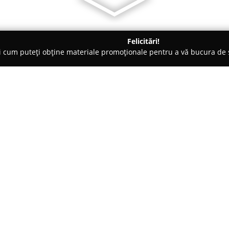
Felicitări!
ți cum puteți obține materiale promoționale pentru a vă bucura d
o-uri - Bucureşti
Arabesk Oriental Restaurant
Despre companie:
Aflată în zona centrală a Piper
Restaurant
se remarcă prin ded
la inaugurarea din aprilie 2018
experiență culinară autentică, v
Arată mai multe >>
bucătăriei orientale.
Fiecare fel de mâncare este rea