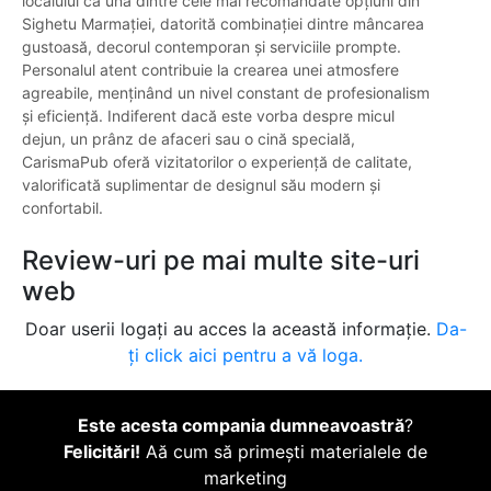
localului ca una dintre cele mai recomandate opțiuni din
Sighetu Marmației, datorită combinației dintre mâncarea
gustoasă, decorul contemporan și serviciile prompte.
Personalul atent contribuie la crearea unei atmosfere
agreabile, menținând un nivel constant de profesionalism
și eficiență. Indiferent dacă este vorba despre micul
dejun, un prânz de afaceri sau o cină specială,
CarismaPub oferă vizitatorilor o experiență de calitate,
valorificată suplimentar de designul său modern și
confortabil.
Review-uri pe mai multe site-uri
web
Doar userii logați au acces la această informație.
Da-
ți click aici pentru a vă loga.
Este acesta compania dumneavoastră
?
Felicitări!
Aă cum să primești materialele de
marketing