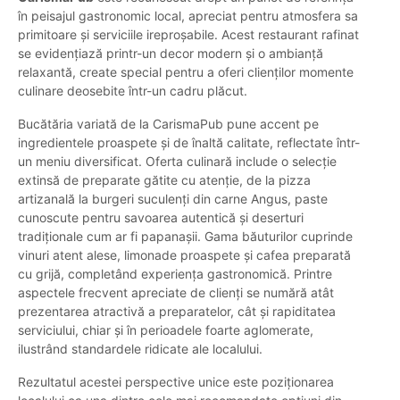
în peisajul gastronomic local, apreciat pentru atmosfera sa
primitoare și serviciile ireproșabile. Acest restaurant rafinat
se evidențiază printr-un decor modern și o ambianță
relaxantă, create special pentru a oferi clienților momente
culinare deosebite într-un cadru plăcut.
Bucătăria variată de la CarismaPub pune accent pe
ingredientele proaspete și de înaltă calitate, reflectate într-
un meniu diversificat. Oferta culinară include o selecție
extinsă de preparate gătite cu atenție, de la pizza
artizanală la burgeri suculenți din carne Angus, paste
cunoscute pentru savoarea autentică și deserturi
tradiționale cum ar fi papanașii. Gama băuturilor cuprinde
vinuri atent alese, limonade proaspete și cafea preparată
cu grijă, completând experiența gastronomică. Printre
aspectele frecvent apreciate de clienți se numără atât
prezentarea atractivă a preparatelor, cât și rapiditatea
serviciului, chiar și în perioadele foarte aglomerate,
ilustrând standardele ridicate ale localului.
Rezultatul acestei perspective unice este poziționarea