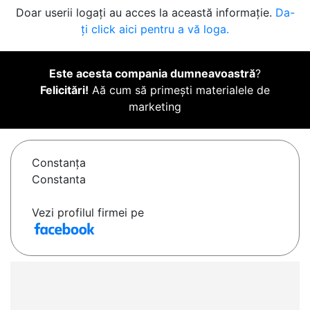
Doar userii logați au acces la această informație.
Da-
ți click aici pentru a vă loga.
Este acesta compania dumneavoastră
?
Felicitări!
Aă cum să primești materialele de
marketing
Constanţa
Constanta
Vezi profilul firmei pe