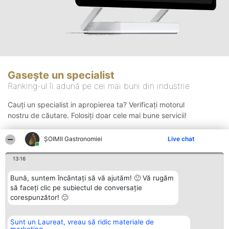
Gasește un specialist
Ranking-ul îi adună pe cei mai buni din industrie
Cauți un specialist in apropierea ta? Verificați motorul
nostru de căutare. Folosiți doar cele mai bune servicii!
ȘOIMII Gastronomiei
Live chat
Căutare
13:16
Bună, suntem încântați să vă ajutăm! 🙂 Vă rugăm
să faceți clic pe subiectul de conversație
corespunzător! 🙂
Sunt un Laureat, vreau să ridic materiale de
Organizator Ranking
Plebiscyt
Contact