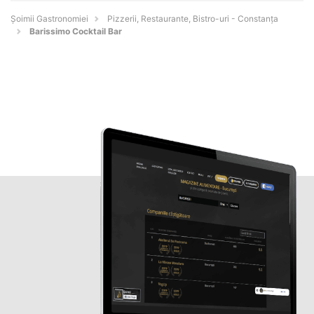
Șoimii Gastronomiei
Pizzerii, Restaurante, Bistro-uri - Constanţa
Barissimo Cocktail Bar