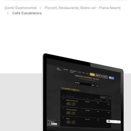
Șoimii Gastronomiei
Pizzerii, Restaurante, Bistro-uri - Piatra Neamţ
Café Casablanca