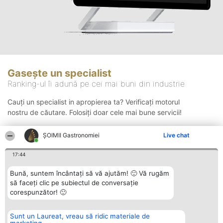
Gasește un specialist
Ranking-ul îi adună pe cei mai buni din industrie
Cauți un specialist in apropierea ta? Verificați motorul
nostru de căutare. Folosiți doar cele mai bune servicii!
ȘOIMII Gastronomiei
Live chat
Căutare
17:44
Bună, suntem încântați să vă ajutăm! 🙂 Vă rugăm
să faceți clic pe subiectul de conversație
corespunzător! 🙂
Sunt un Laureat, vreau să ridic materiale de
Organizator Ranking
Plebiscyt
Contact