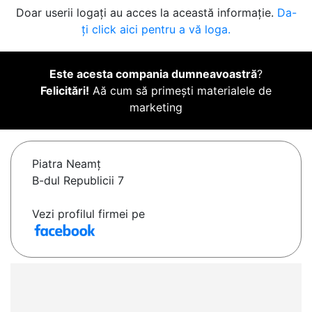
Doar userii logați au acces la această informație.
Da-
ți click aici pentru a vă loga.
Este acesta compania dumneavoastră
?
Felicitări!
Aă cum să primești materialele de
marketing
Piatra Neamţ
B-dul Republicii 7
Vezi profilul firmei pe