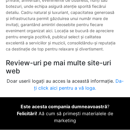
private, aniversări, evenimente de business, nunți sau
botezuri, unde echipa asigură atenție sporită fiecărui
detaliu. Cadru natural și luxuriant, capacitatea generoasă
și infrastructura permit găzduirea unui număr mare de
invitați, garantând amintiri deosebite pentru fiecare
eveniment organizat aici. Locația se bucură de apreciere
pentru energia pozitivă, publicul select și calitatea
excelentă a serviciilor și muzicii, consolidându-și reputația
ca destinație de top pentru relaxare și divertisment.
Review-uri pe mai multe site-uri
web
Doar userii logați au acces la această informație.
Da-
ți click aici pentru a vă loga.
Este acesta compania dumneavoastră
?
Felicitări!
Aă cum să primești materialele de
marketing