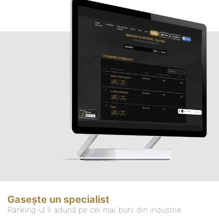
Gasește un specialist
Ranking-ul îi adună pe cei mai buni din industrie