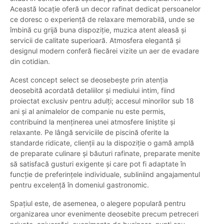
Această locație oferă un decor rafinat dedicat persoanelor
ce doresc o experiență de relaxare memorabilă, unde se
îmbină cu grijă buna dispoziție, muzica atent aleasă și
servicii de calitate superioară. Atmosfera elegantă și
designul modern conferă fiecărei vizite un aer de evadare
din cotidian.
Acest concept select se deosebește prin atenția
deosebită acordată detaliilor și mediului intim, fiind
proiectat exclusiv pentru adulți; accesul minorilor sub 18
ani și al animalelor de companie nu este permis,
contribuind la menținerea unei atmosfere liniștite și
relaxante. Pe lângă serviciile de piscină oferite la
standarde ridicate, clienții au la dispoziție o gamă amplă
de preparate culinare și băuturi rafinate, preparate menite
să satisfacă gusturi exigente și care pot fi adaptate în
funcție de preferințele individuale, subliniind angajamentul
pentru excelență în domeniul gastronomic.
Spațiul este, de asemenea, o alegere populară pentru
organizarea unor evenimente deosebite precum petreceri