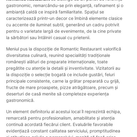
gastronomic, remarcându-se prin eleganță, rafinament și o
ambianță caldă ce inspiră familiaritate. Spațiul se
caracterizează printr-un decor ce îmbină elemente clasice
cu accente de iluminat subtil, generând un cadru potrivit
pentru o varietate largă de evenimente, de la cine private
la sărbători sau întâlniri casual cu prietenii.
Meniul pus la dispoziție de Romantic Restaurant valorifică
diversitatea culinară, reunind specialități tradiționale
românești alături de preparate internaționale, toate
pregătite cu atenție la detalii și inventivitate. Vizitatorii au
la dispoziție o selecție bogată ce include gustări, feluri
principale consistente, carne la grătar preparată cu grijă,
fructe de mare proaspete, pizze atrăgătoare, precum și
deserturi de casă menite să completeze experiența
gastronomică.
Un element definitoriu al acestui local îl reprezintă echipa,
remarcată pentru profesionalism, amabilitate și atenția
continuă acordată fiecărui client. Evaluările favorabile
evidențiază constant calitatea serviciului, promptitudinea