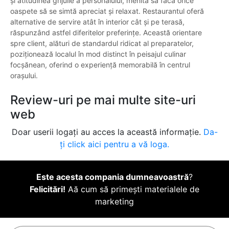
și atitudinea grijulie a personalului, menită să facă orice
oaspete să se simtă apreciat și relaxat. Restaurantul oferă
alternative de servire atât în interior cât și pe terasă,
răspunzând astfel diferitelor preferințe. Această orientare
spre client, alături de standardul ridicat al preparatelor,
poziționează localul în mod distinct în peisajul culinar
focșănean, oferind o experiență memorabilă în centrul
orașului.
Review-uri pe mai multe site-uri
web
Doar userii logați au acces la această informație.
Da-
ți click aici pentru a vă loga.
Este acesta compania dumneavoastră
?
Felicitări!
Aă cum să primești materialele de
marketing