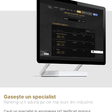
Gasește un specialist
Ranking-ul îi adună pe cei mai buni din industrie
Cauți un specialist in apropierea ta? Verificați motorul