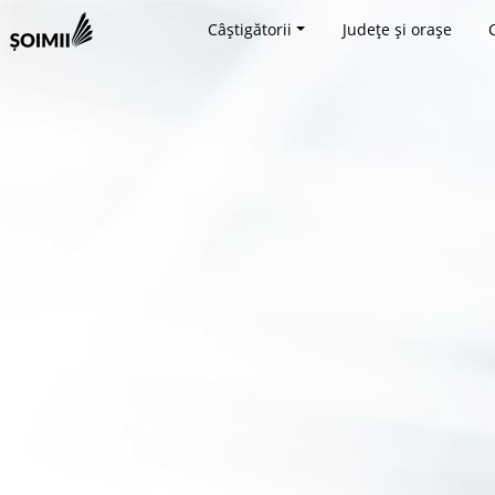
Câștigătorii
Județe și orașe