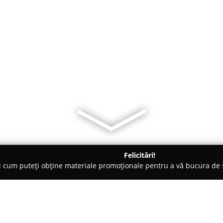
Felicitări!
ți cum puteți obține materiale promoționale pentru a vă bucura d
ro-uri - Gura Humorului
Pizzeria La Bomba 2.9