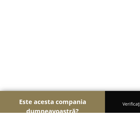
Este acesta compania
Verifica
dumneavoastră?
Șoimii Gastronomiei
Pizzerii, Restaurante, Bist