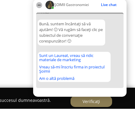
ȘOIMII Gastronomiei
Live chat
11:43
Bună, suntem încântați să vă
ajutăm! 🙂 Vă rugăm să faceți clic pe
subiectul de conversație
corespunzător! 🙂
Sunt un Laureat, vreau să ridic
materiale de marketing
Vreau să-mi înscriu firma in proiectul
Șoimii
Am o altă problemă
e succesul dumneavoastră.
Verificați