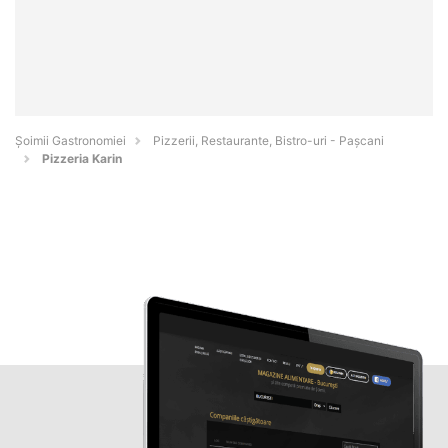
Șoimii Gastronomiei
Pizzerii, Restaurante, Bistro-uri - Paşcani
Pizzeria Karin