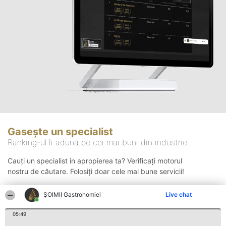
Gasește un specialist
Ranking-ul îi adună pe cei mai buni din industrie
Cauți un specialist in apropierea ta? Verificați motorul
nostru de căutare. Folosiți doar cele mai bune servicii!
ȘOIMII Gastronomiei
Live chat
Căutare
05:49