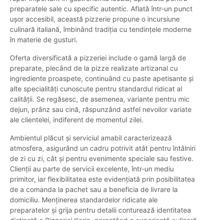
preparatele sale cu specific autentic. Aflată într-un punct
ușor accesibil, această pizzerie propune o incursiune
culinară italiană, îmbinând tradiția cu tendințele moderne
în materie de gusturi.
Oferta diversificată a pizzeriei include o gamă largă de
preparate, plecând de la pizze realizate artizanal cu
ingrediente proaspete, continuând cu paste apetisante și
alte specialități cunoscute pentru standardul ridicat al
calității. Se regăsesc, de asemenea, variante pentru mic
dejun, prânz sau cină, răspunzând astfel nevoilor variate
ale clientelei, indiferent de momentul zilei.
Ambientul plăcut și serviciul amabil caracterizează
atmosfera, asigurând un cadru potrivit atât pentru întâlniri
de zi cu zi, cât și pentru evenimente speciale sau festive.
Clienții au parte de servicii excelente, într-un mediu
primitor, iar flexibilitatea este evidențiată prin posibilitatea
de a comanda la pachet sau a beneficia de livrare la
domiciliu. Menținerea standardelor ridicate ale
preparatelor și grija pentru detalii conturează identitatea