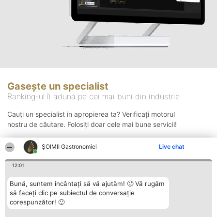
Gasește un specialist
Ranking-ul îi adună pe cei mai buni din industrie
Cauți un specialist in apropierea ta? Verificați motorul
nostru de căutare. Folosiți doar cele mai bune servicii!
ȘOIMII Gastronomiei
Live chat
Căutare
12:01
Bună, suntem încântați să vă ajutăm! 🙂 Vă rugăm
să faceți clic pe subiectul de conversație
corespunzător! 🙂