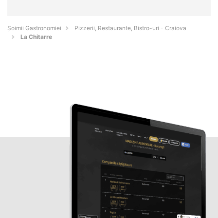
Șoimii Gastronomiei
Pizzerii, Restaurante, Bistro-uri - Craiova
La Chitarre