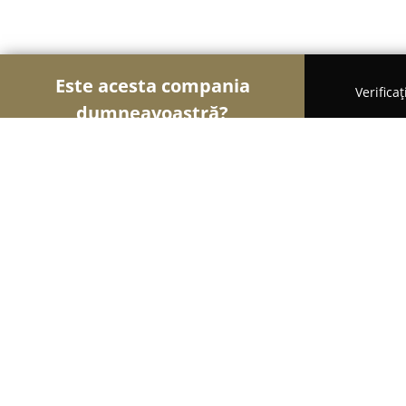
Este acesta compania
Verifica
dumneavoastră?
Șoimii Gastronomiei
Pizzerii, Restaurante, Bistr
Naru
9.2
(1932)