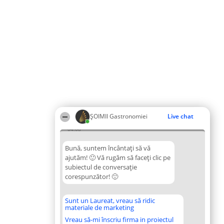
ȘOIMII Gastronomiei
Live chat
04:08
Bună, suntem încântați să vă
ajutăm! 🙂 Vă rugăm să faceți clic pe
subiectul de conversație
corespunzător! 🙂
Sunt un Laureat, vreau să ridic
materiale de marketing
Vreau să-mi înscriu firma in proiectul