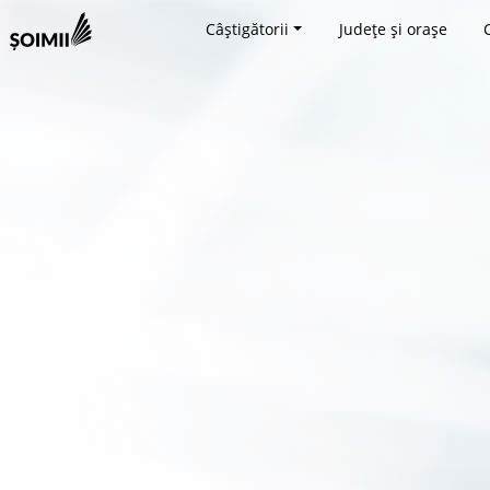
Câștigătorii
Județe și orașe