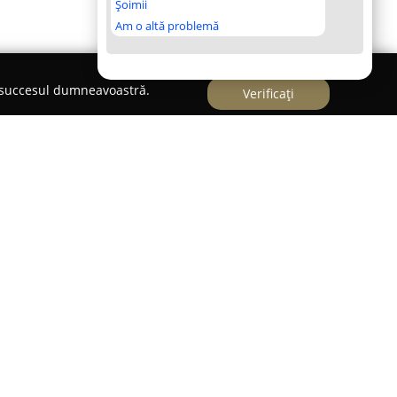
Șoimii
Am o altă problemă
e succesul dumneavoastră.
Verificați
ru
se remarcă drept un restaurant în care arta
m plan. Localul este recunoscut pentru atmosfera
oferă, fiind o adevărată oază de verdeață și
Terasa restaurantului, umbritoare și încadrată de
cor potrivit pentru momente de destindere,
i urbane.