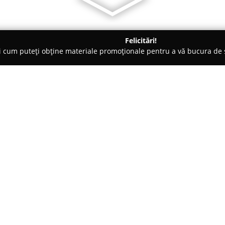
Felicitări!
ți cum puteți obține materiale promoționale pentru a vă bucura d
o-uri - Timişoara
Naru
Despre companie:
Situat în centrul Timișoarei,
Na
gastronomiei este adusă în pri
deosebită și liniștea pe care o 
relaxare în mijlocul orașului. 
Arată mai multe >>
copaci seculari, asigură un de
departe de ritmul alert al vieți