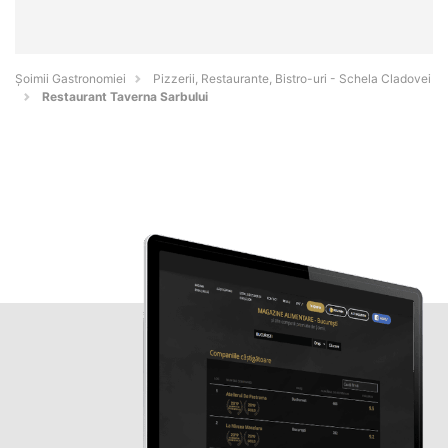
Șoimii Gastronomiei
Pizzerii, Restaurante, Bistro-uri - Schela Cladovei
Restaurant Taverna Sarbului