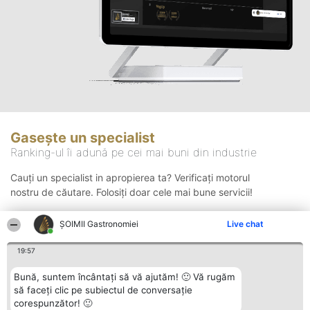
Gasește un specialist
Ranking-ul îi adună pe cei mai buni din industrie
Cauți un specialist in apropierea ta? Verificați motorul
nostru de căutare. Folosiți doar cele mai bune servicii!
ȘOIMII Gastronomiei
Live chat
Căutare
19:57
Bună, suntem încântați să vă ajutăm! 🙂 Vă rugăm
să faceți clic pe subiectul de conversație
corespunzător! 🙂