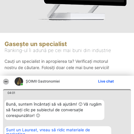
Gasește un specialist
Ranking-ul îi adună pe cei mai buni din industrie
Cauți un specialist in apropierea ta? Verificați motorul
nostru de căutare. Folosiți doar cele mai bune servicii!
ȘOIMII Gastronomiei
Live chat
Căutare
04:01
Bună, suntem încântați să vă ajutăm! 🙂 Vă rugăm
să faceți clic pe subiectul de conversație
corespunzător! 🙂
Sunt un Laureat, vreau să ridic materiale de
Organizator Ranking
Plebiscyt
Contact