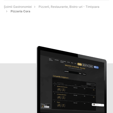
Șoimii Gastronomiei
Pizzerii, Restaurante, Bistro-uri - Timişoara
Pizzeria Cora