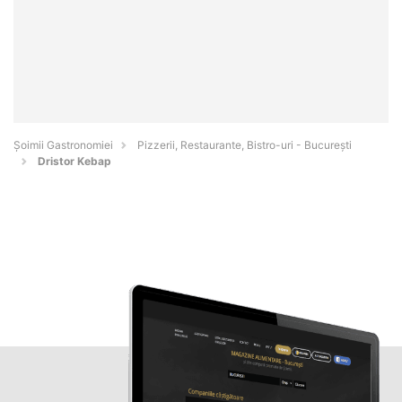
Șoimii Gastronomiei
Pizzerii, Restaurante, Bistro-uri - Bucureşti
Dristor Kebap