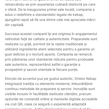
remarcându-se prin experiența culinară distinctă pe care
o oferă. De la inaugurarea primei sale locații, compania a
adus o redefinire a standardelor legate de kebap,
ajungând rapid să fie una dintre cele mai apreciate mărci
din capitală.
Succesul acestei companii își are originea în angajamentul
neîncetat față de calitate și autenticitate. Preparatele sunt
realizate cu grijă, pornind de la rețete tradiționale și
utilizând ingrediente atent selectate pentru a garanta un
gust delicios și o textură aparte. Compania se remarcă
prin păstrarea unor standarde ridicate pentru produsele
sale autentice, reprezentând astfel o garanție a
prospețimii și savorii orientale la fiecare porție.
Dincolo de accentul pus pe gustul autentic, Dristor Kebap
integrează tradiția cu elemente moderne, îmbunătățind
continuu metodele de preparare și servire. Inovațiile sunt
vizibile inclusiv în facilitățile dedicate clienților, precum
opțiunile de comandă online și meniurile digitale accesibile
via cod QR, ceea ce asigură o experiență adaptată