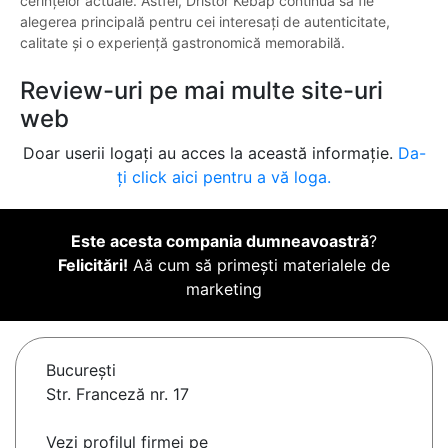
cerințelor actuale. Astfel, Dristor Kebap continuă să fie
alegerea principală pentru cei interesați de autenticitate,
calitate și o experiență gastronomică memorabilă.
Review-uri pe mai multe site-uri
web
Doar userii logați au acces la această informație.
Da-
ți click aici pentru a vă loga.
Este acesta compania dumneavoastră
?
Felicitări!
Aă cum să primești materialele de
marketing
Bucureşti
Str. Franceză nr. 17
Vezi profilul firmei pe