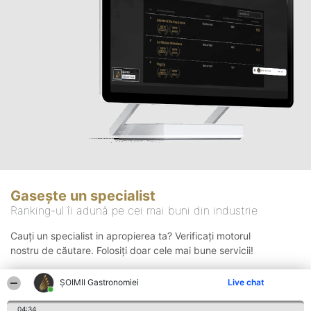
Gasește un specialist
Ranking-ul îi adună pe cei mai buni din industrie
Cauți un specialist in apropierea ta? Verificați motorul
nostru de căutare. Folosiți doar cele mai bune servicii!
ȘOIMII Gastronomiei
Live chat
Căutare
04:34