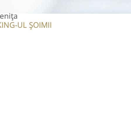
enița
ING-UL ȘOIMII