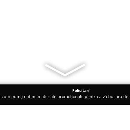
Felicitări!
ți cum puteți obține materiale promoționale pentru a vă bucura d
-uri - Galaţi
Restaurant Poienița