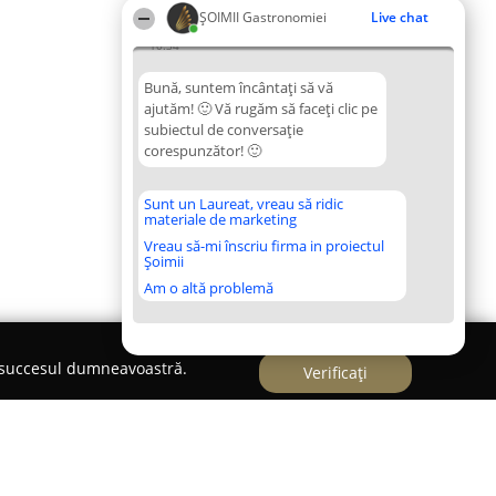
ȘOIMII Gastronomiei
Live chat
10:34
Bună, suntem încântați să vă
ajutăm! 🙂 Vă rugăm să faceți clic pe
subiectul de conversație
corespunzător! 🙂
Sunt un Laureat, vreau să ridic
materiale de marketing
Vreau să-mi înscriu firma in proiectul
Șoimii
Am o altă problemă
e succesul dumneavoastră.
Verificați