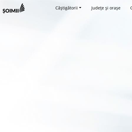
Câștigătorii
Județe și orașe