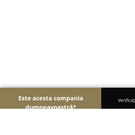
Este acesta compania
Verifica
dumneavoastră?
Șoimii Gastronomiei
Pizzerii, Restaurante, Bistro