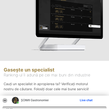
Gasește un specialist
Ranking-ul îi adună pe cei mai buni din industrie
Cauți un specialist in apropierea ta? Verificați motorul
nostru de căutare. Folosiți doar cele mai bune servicii!
ȘOIMII Gastronomiei
Live chat
Căutare