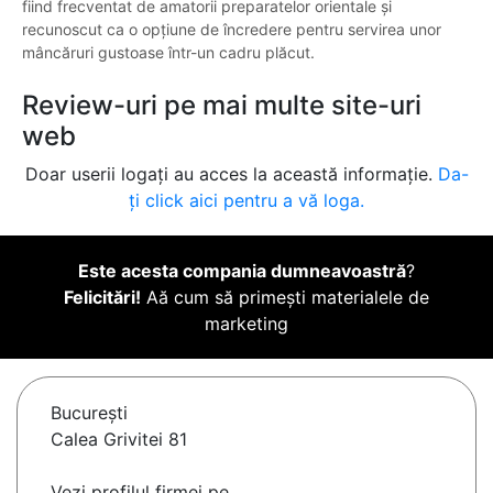
fiind frecventat de amatorii preparatelor orientale și
recunoscut ca o opțiune de încredere pentru servirea unor
mâncăruri gustoase într-un cadru plăcut.
Review-uri pe mai multe site-uri
web
Doar userii logați au acces la această informație.
Da-
ți click aici pentru a vă loga.
Este acesta compania dumneavoastră
?
Felicitări!
Aă cum să primești materialele de
marketing
Bucureşti
Calea Grivitei 81
Vezi profilul firmei pe