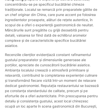
concentrându-se pe specificul bucătăriei chineze
tradiționale. Localul se remarcă prin preparatele gătite de
un chef originar din China, care pune accent pe folosirea
ingredientelor proaspete, alături de rețete autentice, în
scopul de a oferi o experiență gastronomică de neuitat.
Mâncărurile sunt pregătite cu grijă deosebită pentru
detalii, valoarea lor fiind dată de echilibrul aromelor
complexe și de caracteristicile specifice bucătăriei
asiatice.
Recenziile clienților evidențiază constant rafinamentul
gustului preparatelor și dimensiunile generoase ale
porțiilor, apreciate de cunoscătorii bucătăriei asiatice.
Ambianța localului creează o atmosferă primitoare și
relaxantă, contribuind la completarea experienței culinare
și transformând fiecare vizită într-un moment de relaxare
dedicat gastronomiei. Reputația restaurantului se bazează
pe constanța standardului de calitate, precum și pe
eforturile de a oferi autenticitate. Prin preocuparea pentru
detaliu și consistența gustului, acest local chinezesc
ocupă un loc aparte în scena gastronomică din București,