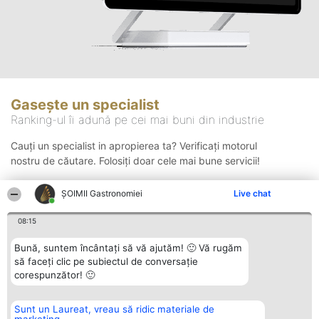
Gasește un specialist
Ranking-ul îi adună pe cei mai buni din industrie
Cauți un specialist in apropierea ta? Verificați motorul
nostru de căutare. Folosiți doar cele mai bune servicii!
ȘOIMII Gastronomiei
Live chat
Căutare
08:15
Bună, suntem încântați să vă ajutăm! 🙂 Vă rugăm
să faceți clic pe subiectul de conversație
corespunzător! 🙂
Sunt un Laureat, vreau să ridic materiale de
Organizator Ranking
Plebiscyt
Contact