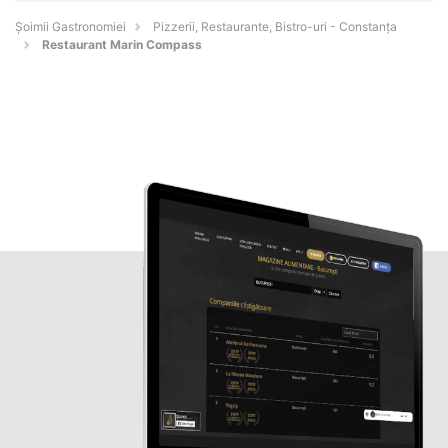
Șoimii Gastronomiei
Pizzerii, Restaurante, Bistro-uri - Constanţa
Restaurant Marin Compass