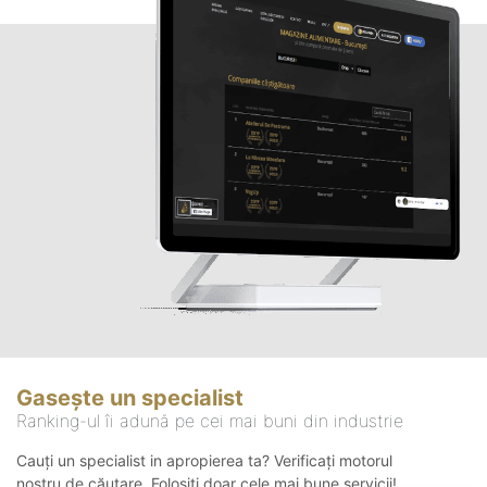
Gasește un specialist
Ranking-ul îi adună pe cei mai buni din industrie
Cauți un specialist in apropierea ta? Verificați motorul
nostru de căutare. Folosiți doar cele mai bune servicii!