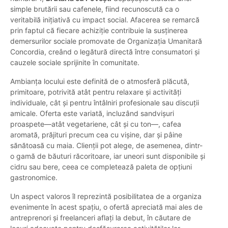
simple brutării sau cafenele, fiind recunoscută ca o
veritabilă inițiativă cu impact social. Afacerea se remarcă
prin faptul că fiecare achiziție contribuie la susținerea
demersurilor sociale promovate de Organizația Umanitară
Concordia, creând o legătură directă între consumatori și
cauzele sociale sprijinite în comunitate.
Ambianța locului este definită de o atmosferă plăcută,
primitoare, potrivită atât pentru relaxare și activități
individuale, cât și pentru întâlniri profesionale sau discuții
amicale. Oferta este variată, incluzând sandvișuri
proaspete—atât vegetariene, cât și cu ton—, cafea
aromată, prăjituri precum cea cu vișine, dar și pâine
sănătoasă cu maia. Clienții pot alege, de asemenea, dintr-
o gamă de băuturi răcoritoare, iar uneori sunt disponibile și
cidru sau bere, ceea ce completează paleta de opțiuni
gastronomice.
Un aspect valoros îl reprezintă posibilitatea de a organiza
evenimente în acest spațiu, o ofertă apreciată mai ales de
antreprenori și freelanceri aflați la debut, în căutare de