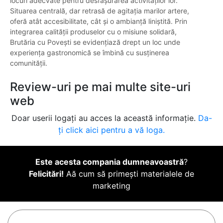
locuri adecvate pentru desfășurarea activităților lor.
Situarea centrală, dar retrasă de agitația marilor artere,
oferă atât accesibilitate, cât și o ambianță liniștită. Prin
integrarea calității produselor cu o misiune solidară,
Brutăria cu Povești se evidențiază drept un loc unde
experiența gastronomică se îmbină cu susținerea
comunității.
Review-uri pe mai multe site-uri
web
Doar userii logați au acces la această informație.
Da-
ți click aici pentru a vă loga.
Este acesta compania dumneavoastră
?
Felicitări!
Aă cum să primești materialele de
marketing