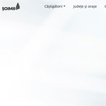
Câștigătorii
Județe și orașe