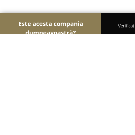
Este acesta compania
Verifica
dumneavoastră?
Șoimii Gastronomiei
Pizzerii, Restaurante, Bistr
Linie Autoservire Nordiana
8.4
(597)
Mangalia, Mangalia