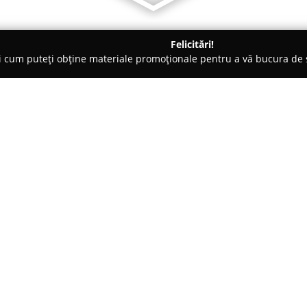
Felicitări!
ți cum puteți obține materiale promoționale pentru a vă bucura d
o-uri - Mangalia
Linie Autoservire Nordiana
Despre companie:
Amplasată în centrul orașului 
Autoservire Nordiana
se eviden
de opțiuni culinare de autoserv
Nordiana. Locul se bucură de r
Arată mai multe >>
experiență culinară axată pe ra
persoanelor care preferă masa s
De-a lungul anilor, autoservir