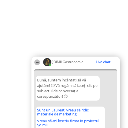
ȘOIMII Gastronomiei
Live chat
21:08
Bună, suntem încântați să vă
ajutăm! 🙂 Vă rugăm să faceți clic pe
subiectul de conversație
corespunzător! 🙂
Sunt un Laureat, vreau să ridic
materiale de marketing
Vreau să-mi înscriu firma in proiectul
Șoimii