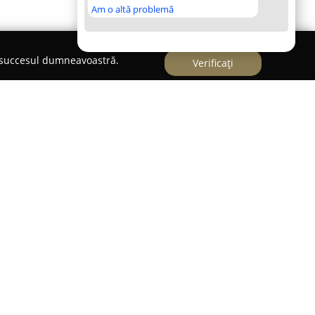
Am o altă problemă
e succesul dumneavoastră.
Verificați
Mangalia, pe Șoseaua Constanței nr. 57,
Linie
țiază ca un loc de referință pentru cei interesați
ire, fiind integrată în cadrul complexului Motel
ecunoaștere pentru ospitalitatea sa și oferă o
piditate și calitate, răspunzând așteptărilor
ervită într-o manieră eficientă.
ea Nordiana a devenit un punct important pentru