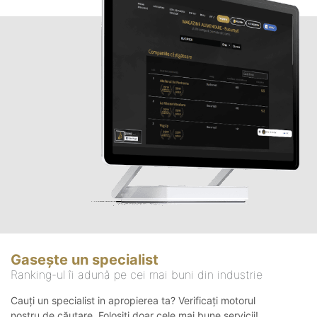
Gasește un specialist
Ranking-ul îi adună pe cei mai buni din industrie
Cauți un specialist in apropierea ta? Verificați motorul
nostru de căutare. Folosiți doar cele mai bune servicii!