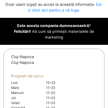
Doar userii logați au acces la această informație.
Da-
ți click aici pentru a vă loga.
Este acesta compania dumneavoastră
?
Felicitări!
Aă cum să primești materialele de
marketing
Cluj-Napoca
Cluj-Napoca
Program de lucru:
Luni
12–23
Marți
11–23
Miercuri
11–23
Joi
11–23
Vineri
11–23
Sâmbătă
11–23